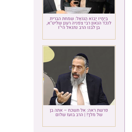
בְּיָמָיו יָבוֹא הַגּוֹאֵל: שמחת הברית
לנכד הגאון רבי צפניה רענן שליט"א,
בן לבנו הרב נתנאל הי"ו
פרשת ראה: אל תשכח – אתה בן
של מלך! | הרב בועז שלום