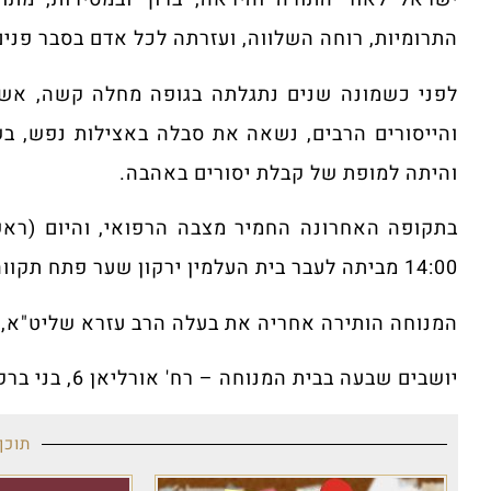
התרומיות, רוחה השלווה, ועזרתה לכל אדם בסבר פנים
לפני כשמונה שנים נתגלתה בגופה מחלה קשה, אשר
והייסורים הרבים, נשאה את סבלה באצילות נפש, בש
והיתה למופת של קבלת יסורים באהבה.
בתקופה האחרונה החמיר מצבה הרפואי, והיום (ראש
14:00 מביתה לעבר בית העלמין ירקון שער פתח תקווה.
המנוחה הותירה אחריה את בעלה הרב עזרא שליט"א, י
יושבים שבעה בבית המנוחה – רח' אורליאן 6, בני ברק (עד ערב חג הסוכות).
תוכן