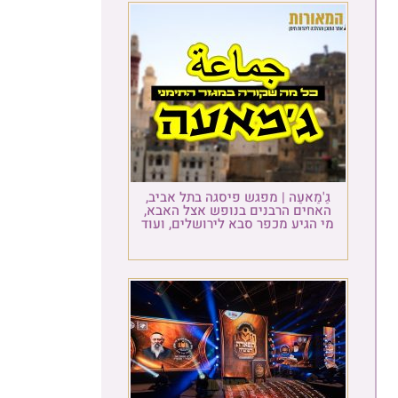
גַ'מַאעַה | מפגש פיסגה בתל אביב,
האחים הרבנים בנופש אצל האבא,
מי הגיע מכפר סבא לירושלים, ועוד