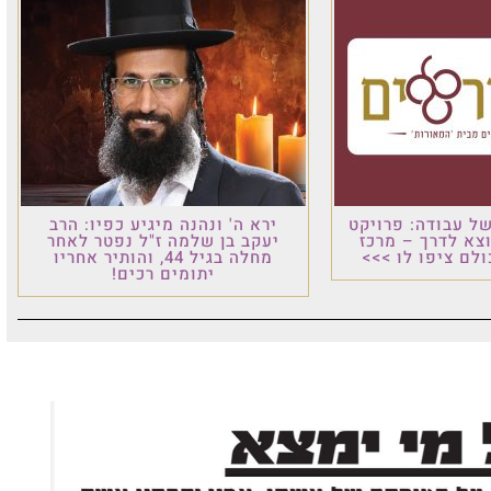
ל עבודה: פרויקט
ירא ה' ונהנה מיגיע כפיו: הרב
וצא לדרך – מרכז
יעקב בן שלמה ז"ל נפטר לאחר
לם ציפו לו >>>
מחלה בגיל 44, והותיר אחריו
יתומים רכים!