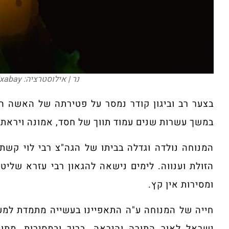
נר | אילוסטרציה: Image by lafabse from Pixabay
בצער רב וביגון קודר נמסר על פטירתה של האשה 
במשך עשרות שנים עמוד תווך של חסד, אמונה ויראת
המנוחה נולדה וגדלה בביתו של הגה"צ רבי לוי קשת 
הזולת וענווה. לימים נישאה להגאון רבי עזרא שליט
ומסירות אין קץ.
חייה של המנוחה ע"ה התאפיינו בעשייה מתמדת למען
ישראל לאור התורה והיראה, ברוך ובמסירות, מתוך