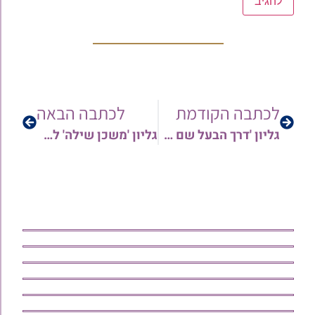
לכתבה הקודמת
לכתבה הבאה
גליון 'דרך הבעל שם טוב' לשבת חוה"מ סוכות תשפ"ו
גליון 'משכן שילה' לפרשת בראשית תשפ"ו