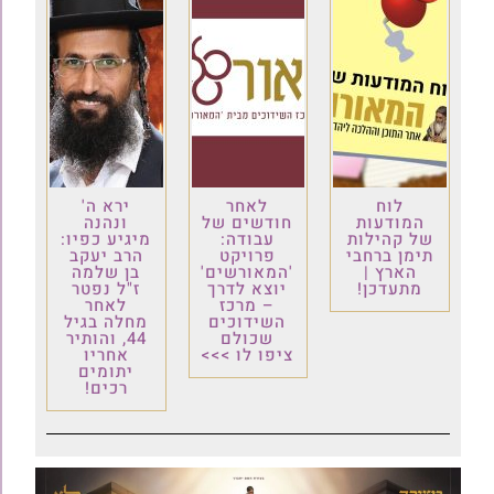
לוח
לאחר
ירא ה'
המודעות
חודשים של
ונהנה
של קהילות
עבודה:
מיגיע כפיו:
תימן ברחבי
פרויקט
הרב יעקב
הארץ |
'המאורשים'
בן שלמה
מתעדכן!
יוצא לדרך
ז"ל נפטר
– מרכז
לאחר
השידוכים
מחלה בגיל
שכולם
44, והותיר
ציפו לו >>>
אחריו
יתומים
רכים!