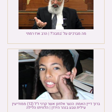
מה מברכים על 'במבה'? | הרב ארז רמתי
ברוך דיין האמת: הנער אלחנן אשר קרני ז"ל (12) ממודיעין
עילית טבע בנהר הירדן | הלוויתו הלילה