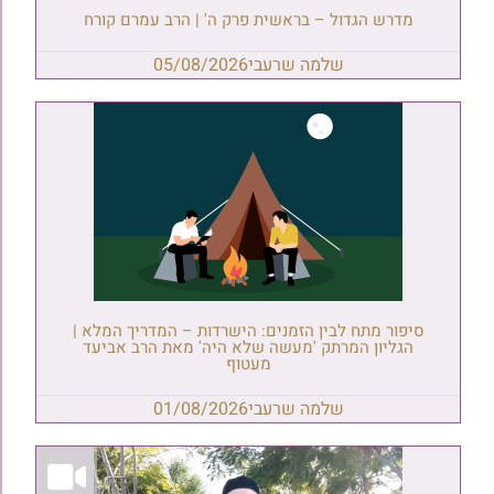
מדרש הגדול – בראשית פרק ה' | הרב עמרם קורח
שלמה שרעבי
05/08/2026
סיפור מתח לבין הזמנים: הישרדות – המדריך המלא |
הגליון המרתק 'מעשה שלא היה' מאת הרב אביעד
מעטוף
שלמה שרעבי
01/08/2026