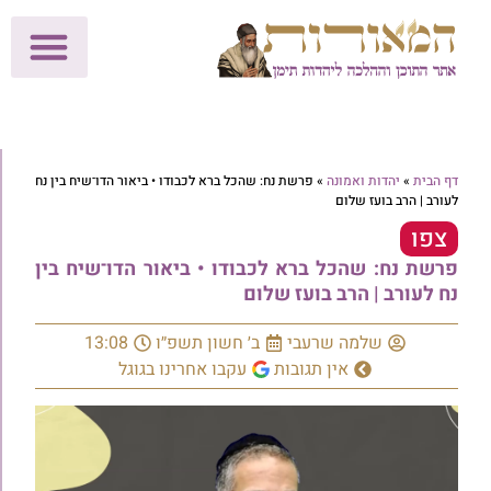
לתרומות >>
מכון הוצאה לאור
הפעילות שלנו
עלוני שבת
בית הוראה
חנות המאור
דף הבית
»
יהדות ואמונה
»
פרשת נח: שהכל ברא לכבודו • ביאור הדו־שיח בין נח
לעורב | הרב בועז שלום
צפו
פרשת נח: שהכל ברא לכבודו • ביאור הדו־שיח בין
נח לעורב | הרב בועז שלום
שלמה שרעבי
ב׳ חשון תשפ״ו
13:08
אין תגובות
עקבו אחרינו בגוגל