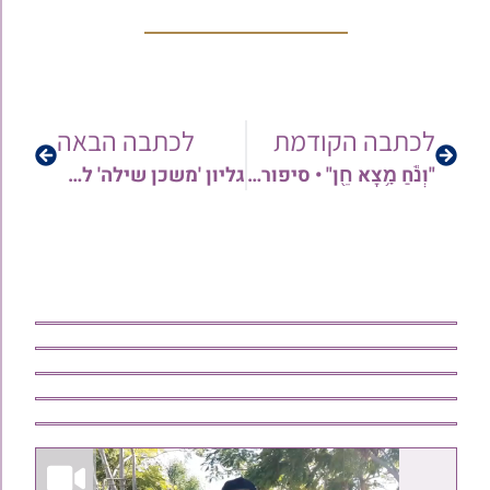
לכתבה הקודמת
לכתבה הבאה
"וְנֹ֕חַ מָ֥צָא חֵ֖ן" • סיפורים מצמררים מהחטופים • 15 דקות עם נשיא ארה"ב | הרב ישי יפת בשיעור מרתק!
גליון 'משכן שילה' לפרשת לך־לך תשפ"ו