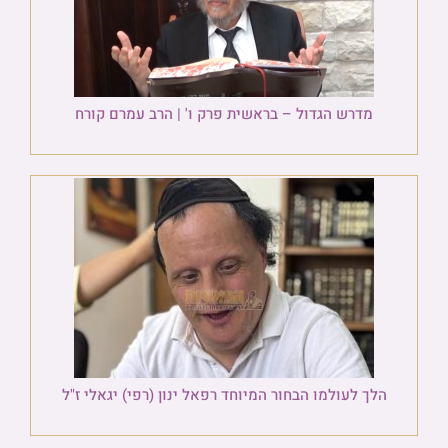
מדרש הגדול – בראשית פרק ו' | הרב עמרם קורח
הלך לעולמו הבחור המיוחד רפאל ינון (רפי) יגאלי ז"ל