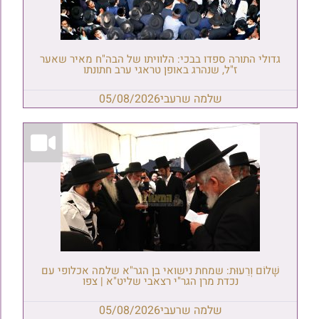
גדולי התורה ספדו בבכי: הלוויתו של הבה"ח מאיר שאער
ז"ל, שנהרג באופן טראגי ערב חתונתו
שלמה שרעבי
05/08/2026
שָׁלוֹם וְרֵעוּת: שמחת נישואי בן הגר"א שלמה אכלופי עם
נכדת מרן הגר"י רצאבי שליט"א | צפו
שלמה שרעבי
05/08/2026