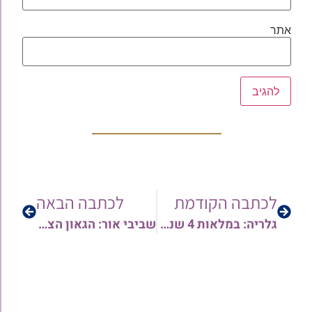
אתר
לכתבה הקודמת
לכתבה הבאה
גלריה: במלאות 4 שנים לפטירת הגאון רבי יצחק ישראל שרבאני זצ"ל ראש כולל ישועות יעקב י-ם | עצרת זכרון בהשתתפות הגרב"צ מוצפי וחתנו הגר"ע קורח שליט"א
שביבי אור: הגאון הצדיק רבינו סעדיה אלנדאף זצוק"ל • יריעה נרחבת במלאות 21 שנה לפטירתו