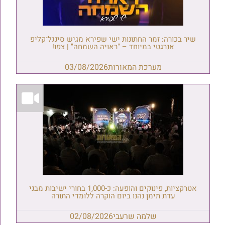
שיר בכורה: זמר החתונות ישי שפירא מגיש סינגל־קליפ
אנרגטי במיוחד – "ראויה השמחה" | צפו!
מערכת המאורות
03/08/2026
אטרקציות, פינוקים והופעה: כ-1,000 בחורי ישיבות מבני
עדת תימן נהנו ביום הוקרה ללומדי התורה
שלמה שרעבי
02/08/2026