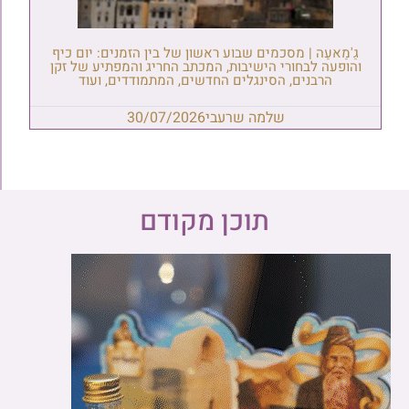
גַ'מַאעַה | מסכמים שבוע ראשון של בין הזמנים: יום כיף
והופעה לבחורי הישיבות, המכתב החריג והמפתיע של זקן
הרבנים, הסינגלים החדשים, המתמודדים, ועוד
שלמה שרעבי
30/07/2026
תוכן מקודם