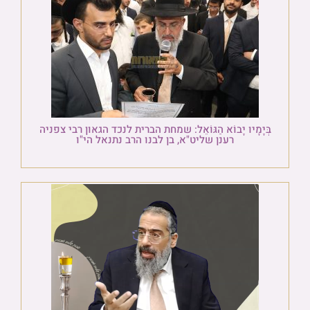
בְּיָמָיו יָבוֹא הַגּוֹאֵל: שמחת הברית לנכד הגאון רבי צפניה
רענן שליט"א, בן לבנו הרב נתנאל הי"ו