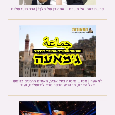
פרשת ראה: אל תשכח – אתה בן של מלך! | הרב בועז שלום
גַ'מַאעַה | מפגש פיסגה בתל אביב, האחים הרבנים בנופש
אצל האבא, מי הגיע מכפר סבא לירושלים, ועוד