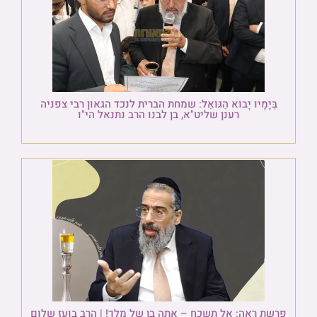
בְּיָמָיו יָבוֹא הַגּוֹאֵל: שמחת הברית לנכד הגאון רבי צפניה
רענן שליט"א, בן לבנו הרב נתנאל הי"ו
פרשת ראה: אל תשכח – אתה בן של מלך! | הרב בועז שלום