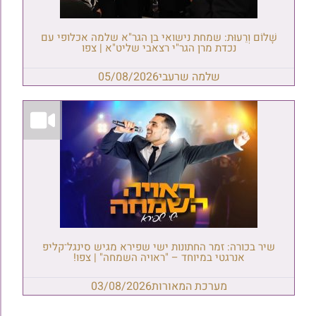
שָׁלוֹם וְרֵעוּת: שמחת נישואי בן הגר"א שלמה אכלופי עם
נכדת מרן הגר"י רצאבי שליט"א | צפו
שלמה שרעבי
05/08/2026
שיר בכורה: זמר החתונות ישי שפירא מגיש סינגל־קליפ
אנרגטי במיוחד – "ראויה השמחה" | צפו!
מערכת המאורות
03/08/2026