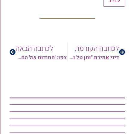
לכתבה הקודמת
לכתבה הבאה
דיני אמירת "ותן טל ומטר" בתפילה | הרב אורן צדוק
צפו: 'הסודות של החטופים' עומר שם־טוב ויוסף־חיים אוחנה | הרב ישי יפת