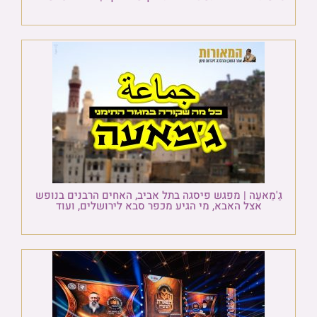
גַ'מַאעַה | מפגש פיסגה בתל אביב, האחים הרבנים בנופש
אצל האבא, מי הגיע מכפר סבא לירושלים, ועוד