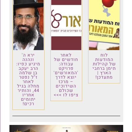
לוח
לאחר
ירא ה'
המודעות
חודשים של
ונהנה
של קהילות
עבודה:
מיגיע כפיו:
תימן ברחבי
פרויקט
הרב יעקב
הארץ |
'המאורשים'
בן שלמה
מתעדכן!
יוצא לדרך
ז"ל נפטר
– מרכז
לאחר
השידוכים
מחלה בגיל
שכולם
44, והותיר
ציפו לו >>>
אחריו
יתומים
רכים!