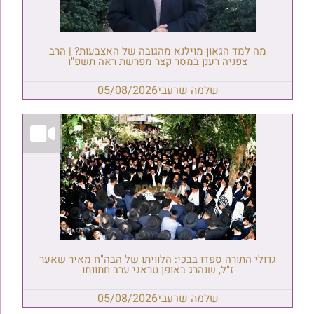
מה למד הגאון מוילנא מהגובה של האצבעות? | הרב
צפניה רענן במסר קצר מפרשת ראה תשפ"ו
שלמה שרעבי
05/08/2026
גדולי התורה ספדו בבכי: הלוויתו של הבה"ח מאיר שאער
ז"ל, שנהרג באופן טראגי ערב חתונתו
שלמה שרעבי
05/08/2026