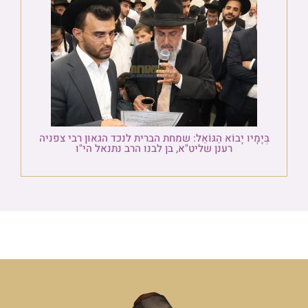
בְּיָמָיו יָבוֹא הַגּוֹאֵל: שמחת הברית לנכד הגאון רבי צפניה
רענן שליט"א, בן לבנו הרב נתנאל הי"ו