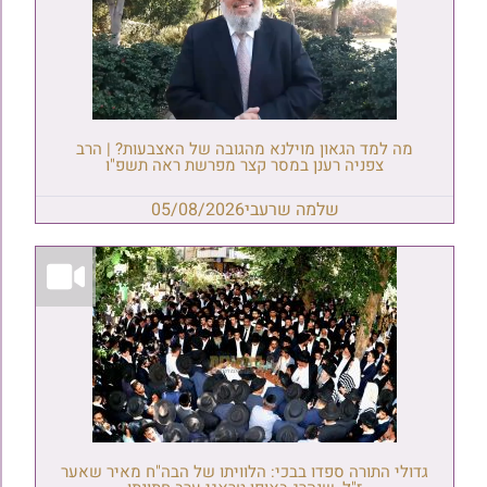
מה למד הגאון מוילנא מהגובה של האצבעות? | הרב
צפניה רענן במסר קצר מפרשת ראה תשפ"ו
שלמה שרעבי
05/08/2026
גדולי התורה ספדו בבכי: הלוויתו של הבה"ח מאיר שאער