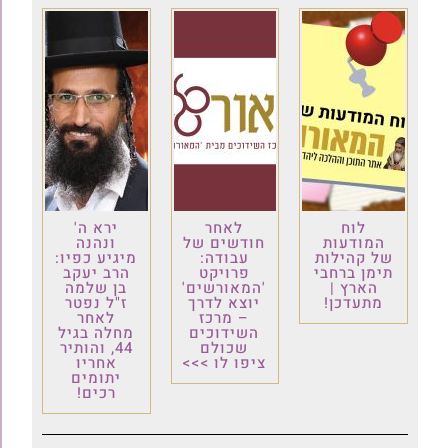
לוח
לאחר
ירא ה'
המודעות
חודשים של
ונהנה
של קהילות
עבודה:
מיגיע כפיו:
תימן ברחבי
פרויקט
הרב יעקב
הארץ |
'המאורשים'
בן שלמה
מתעדכן!
יוצא לדרך
ז"ל נפטר
– מרכז
לאחר
השידוכים
מחלה בגיל
שכולם
44, והותיר
ציפו לו >>>
אחריו
יתומים
רכים!