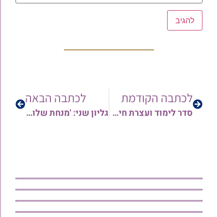
לכתבה הקודמת
לכתבה הבאה
סדר לימוד ועצרת חיזוק: הילולת מרן הגר"ש קורח זצ"ל בבית מדרשו, בהשתתפות מרנן ורבנן שליט"א | וידאו וגלריה
גליון שני: 'מנחת שלום' – שיעורי שבת | הרב שלום זכריהו