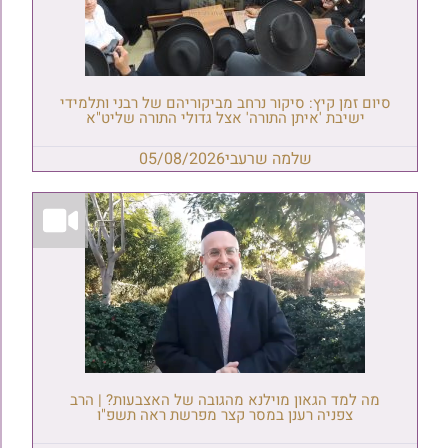
סיום זמן קיץ: סיקור נרחב מביקוריהם של רבני ותלמידי
ישיבת 'איתן התורה' אצל גדולי התורה שליט"א
שלמה שרעבי
05/08/2026
מה למד הגאון מוילנא מהגובה של האצבעות? | הרב
צפניה רענן במסר קצר מפרשת ראה תשפ"ו