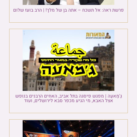
פרשת ראה: אל תשכח – אתה בן של מלך! | הרב בועז שלום
גַ'מַאעַה | מפגש פיסגה בתל אביב, האחים הרבנים בנופש
אצל האבא, מי הגיע מכפר סבא לירושלים, ועוד