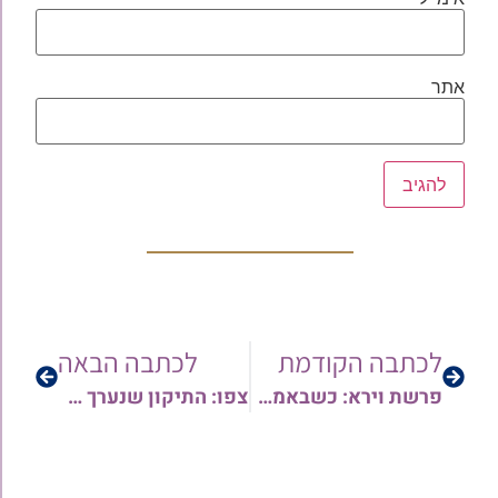
אתר
לכתבה הקודמת
לכתבה הבאה
פרשת וירא: כשבאמת רוצים – מצליחים | הרב בועז שלום
צפו: התיקון שנערך ערב המהפכה בעולם הערבי | הרב יהודה סעדיה בשיחה מרתקת על הצדיק רבי נפתלי סימון זצ"ל