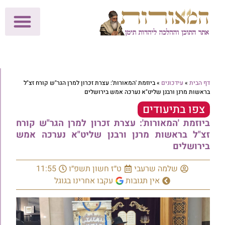
לתרומות >>
מכון הוצאה לאור
הפעילות שלנו
עלוני שבת
בית הוראה
חנות המאור
דף הבית
»
עידכונים
»
ביוזמת 'המאורות': עצרת זכרון למרן הגר"ש קורח זצ"ל
בראשות מרנן ורבנן שליט"א נערכה אמש בירושלים
צפו בתיעודים
ביוזמת 'המאורות': עצרת זכרון למרן הגר"ש קורח
זצ"ל בראשות מרנן ורבנן שליט"א נערכה אמש
בירושלים
שלמה שרעבי
ט״ז חשון תשפ״ו
11:55
אין תגובות
עקבו אחרינו בגוגל