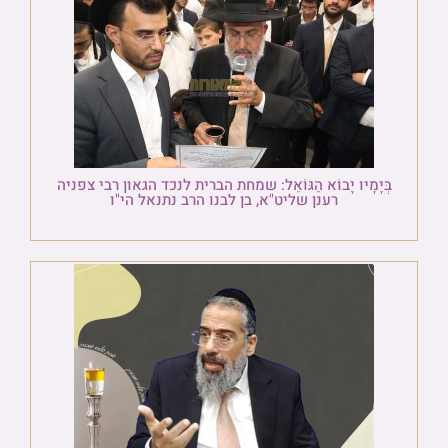
בְּיָמָיו יָבוֹא הַגּוֹאֵל: שמחת הברית לנכד הגאון רבי צפניה
רענן שליט"א, בן לבנו הרב נתנאל הי"ו