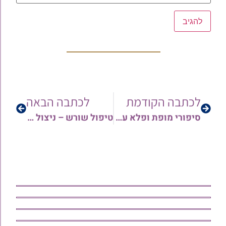
לכתבה הקודמת
לכתבה הבאה
סיפורי מופת ופלא על גדול המקובלים, חסידא ופרישא, רבי מרדכי שרעבי זיע"א | הרב ישי יפת
טיפול שורש – ניצול החיים בשמחה | הרב יצחק חיים מעודה