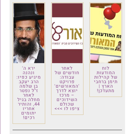
לוח
לאחר
ירא ה'
המודעות
חודשים של
ונהנה
של קהילות
עבודה:
מיגיע כפיו:
תימן ברחבי
פרויקט
הרב יעקב
הארץ |
'המאורשים'
בן שלמה
מתעדכן!
יוצא לדרך
ז"ל נפטר
– מרכז
לאחר
השידוכים
מחלה בגיל
שכולם
44, והותיר
ציפו לו >>>
אחריו
יתומים
רכים!