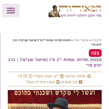
לתרומות >>
מכון הוצאה לאור
הפעילות שלנו
עלוני שבת
בית הוראה
חנות המאור
דף הבית
»
שיעורי תורה
»
מצוות ומדות: שמות י"ג ט"ו (שיעור שביעי) | הרב
יורם סרי
צפו
מצוות ומדות: שמות י"ג ט"ו (שיעור שביעי) | הרב
יורם סרי
שלמה שרעבי
י״ט חשון תשפ״ו
15:26
אין תגובות
עקבו אחרינו בגוגל