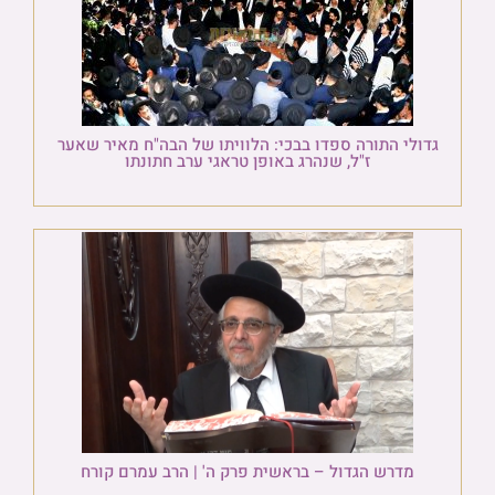
גדולי התורה ספדו בבכי: הלוויתו של הבה"ח מאיר שאער
ז"ל, שנהרג באופן טראגי ערב חתונתו
מדרש הגדול – בראשית פרק ה' | הרב עמרם קורח