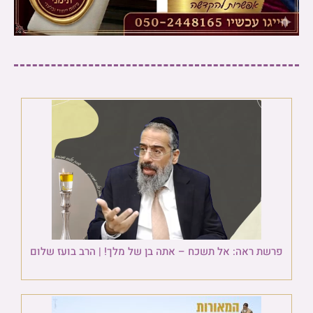
פרשת ראה: אל תשכח – אתה בן של מלך! | הרב בועז שלום