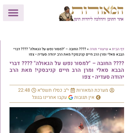
לתרומות >>
מכון הוצאה לאור
הפעילות שלנו
עלוני שבת
בית הוראה
חנות המאור
דף הבית
»
שיעורי תורה
»
???? החובה – "למסור נפש על הגאולה" ???? דברי
הבבא סאלי ומרן הרב חיים קניבסקי! מאת הרב יהודה סעדיה • צפו
???? החובה – "למסור נפש על הגאולה" ???? דברי
הבבא סאלי ומרן הרב חיים קניבסקי! מאת הרב
יהודה סעדיה • צפו
מערכת המאורות
י״ב כסלו תשפ״א
22:48
אין תגובות
עקבו אחרינו בגוגל