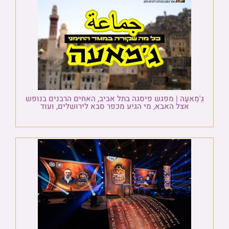
גַ'מַאעַה | מפגש פיסגה בתל אביב, האחים הרבנים בנופש
אצל האבא, מי הגיע מכפר סבא לירושלים, ועוד