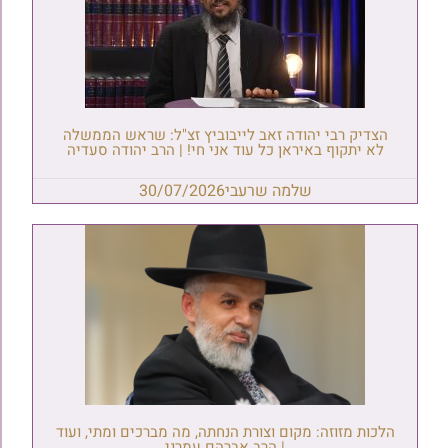
הצדיק רבי יהודה זאב לייבוביץ זצ"ל: שראש הממשלה
לא יתקוף באיראן כל עוד אני חי! | הרב יהודה סעדיה
שלמה שרעבי
30/07/2026
הלכות מזוזה: מקום וצורת הנחתה, מה מברכים ומתי, ועוד
| הרב אברהם עמרני