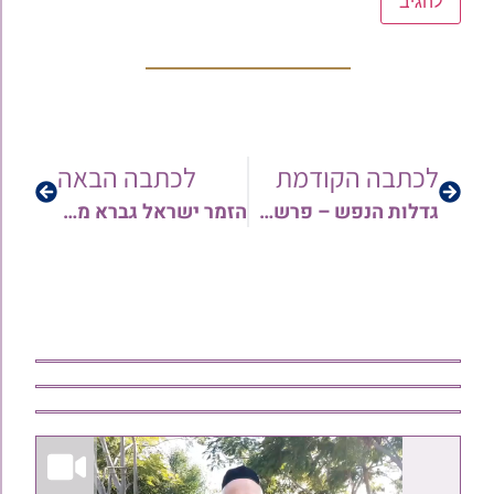
לכתבה הקודמת
לכתבה הבאה
גדלות הנפש – פרשת ויצא עם הרב ארז רמתי שליט"א • צפו
הזמר ישראל גברא מגיש: להיט הפופ החדש שנוצר בעקבות השיח הציבורי ההולך ומתלהם