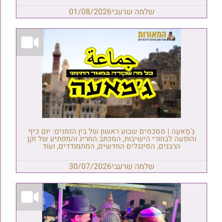
שלמה שרעבי
01/08/2026
גַ'מַאעַה | מסכמים שבוע ראשון של בין הזמנים: יום כיף
והופעה לבחורי הישיבות, המכתב החריג והמפתיע של זקן
הרבנים, הסינגלים החדשים, המתמודדים, ועוד
שלמה שרעבי
30/07/2026