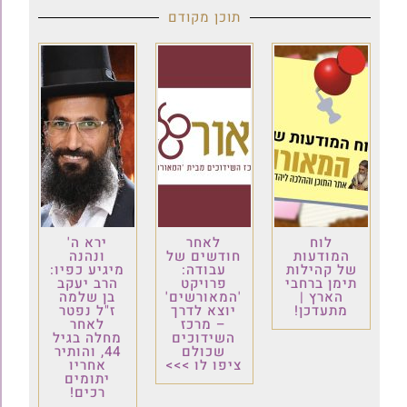
תוכן מקודם
לוח
לאחר
ירא ה'
המודעות
חודשים של
ונהנה
של קהילות
עבודה:
מיגיע כפיו:
תימן ברחבי
פרויקט
הרב יעקב
הארץ |
'המאורשים'
בן שלמה
מתעדכן!
יוצא לדרך
ז"ל נפטר
– מרכז
לאחר
השידוכים
מחלה בגיל
שכולם
44, והותיר
ציפו לו >>>
אחריו
יתומים
רכים!