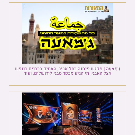
גַ'מַאעַה | מפגש פיסגה בתל אביב, האחים הרבנים בנופש
אצל האבא, מי הגיע מכפר סבא לירושלים, ועוד