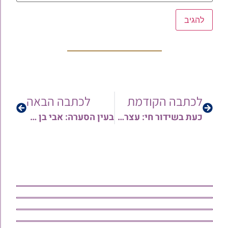
לכתבה הקודמת
לכתבה הבאה
כעת בשידור חי: עצרת מספד והתעוררות בבית הכנסת צופיוף לזכר הגאון רבי יואל חכימה זצ"ל • צפו בגלריה מניחום אבלים ומתולדותיו
בעין הסערה: אבי בן שימול בריאיון מרתק לקו המאורות – "הזכות של לימוד ספר דברים בשבת, שהצילה את הבית בנס ציונה…" • האזינו