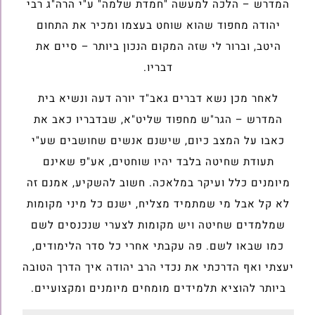
המדרש – הלכה למעשה "חמדת שלמה" ע"י הרה"ג רבי
יהודה מחפוד שהוא שוחט בעצמו ומכיר את התחום
היטב, וברור לי שזה המקום הנכון ביותר – סיים את
דבריו.
לאחר מכן נשא דברים גאב"ד יורה דעה ונשיא בית
המדרש – הגר"ש מחפוד שליט"א, שבדבריו כאב את
כאבו על המצב כיום, שישנם אנשים שחושבים שע"י
תעודת שחיטה בלבד יהיו שוחטים, אע"פ שאינם
מיומנים כלל ועיקר במלאכה. חשוב להשקיע, אמנם זה
לא קל אבל מי שמתמיד מצליח, ישנם כל מיני מקומות
שמלמדים שחיטה ויש מקומות לצערי שנכנסים לשם
כמו שבאו לשם. פה עקבתי אחרי כל סדר הלימודים,
יעצתי ואף הדרכתי את נכדי הרב יהודה איך הדרך הטובה
ביותר להוציא תלמידים מומחים מיומנים ומקצועיים.