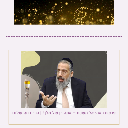
פרשת ראה: אל תשכח – אתה בן של מלך! | הרב בועז שלום