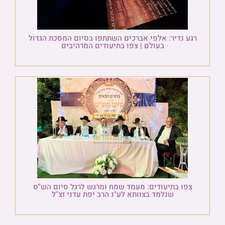
רגע נדיר: אלפי אברכים השתתפו בסיום המסכת הגדול
בעולם | צפו בתיעודים המרהיבים
צפו בתיעודים: מעמד שמח ומרגש לרגל סיום הש"ס
שנלמד בצוותא לע"נ הרב יפת עדני זצ"ל