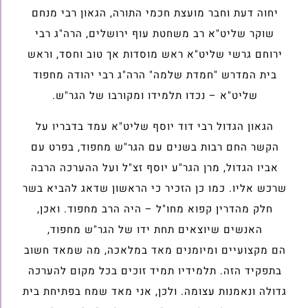
יחוה דעת וחבר מועצת חכמי התורה, הגאון רבי מנחם
שוקר שליט"א רב משחטת עוף ירושלים, הרה"ג רבי
ירוחם גרשי שליט"א ראש מוסדות אך טוב וחסד, וראש
בית המדרש "חמדת שלמה" הרה"ג רבי יהודה מחפוד
שליט"א – נכדו תלמידו ומקורבו של הגר"ש.
הגאון הגדול רבי דוד יוסף שליט"א עמד בדבריו על
הקשר החם רבות בשנים עם הגר"ש מחפוד, בפרט עם
אביו הגדול, מרן הגר"ע יוסף זצ"ל ועל ההערכה הרבה
שרכש אליו. כמו כן הזכיר כי הראשון שדאג להביא בשר
חלק מהדרין קפוא מחו"ל – היה הרב מחפוד. ואכן,
האנשים שיוצאים תחת ידו של הגר"ש מחפוד,
הם מקצועיים ומיומנים מאד במלאכה, מה שמאד חשוב
בתפקיד הזה. תלמידיו תמיד זוכים בכל מקום להערכה
גדולה ונאמנות עצומה. ולכן, אני מאד שמח בפתיחת בית