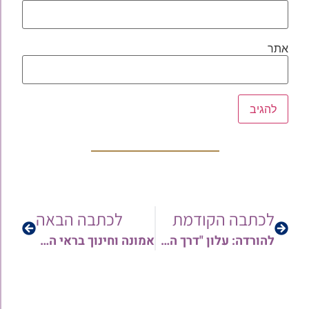
אתר
לכתבה הקודמת
לכתבה הבאה
להורדה: עלון "דרך הבעש"ט" | גיליון 192 | פרשת וישלח ה'תשפ"א
אמונה וחינוך בראי הפרשה – לפרשת וישלח תשפ"א עם הרב מיכאל זכריהו | לעיון והורדה