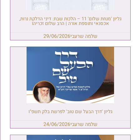
גליון 'מנחת שלום' 11 – הלכות שבת: דיני הדלקת נרות,
אכסנאי ותוספת אורה | הרב שלום זכריהו
שלמה שרעבי
29/06/2026
גליון 'דרך הבעל שם טוב' לפרשת בלק תשפ"ו
שלמה שרעבי
24/06/2026