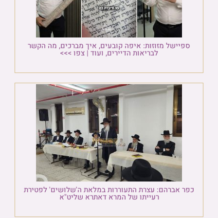
ספיישל מזוזות: איפה קובעים, איך מברכים, מה הקשר
לבריאות הדיירים, ועוד | צפו >>>
כפר אברהם: עצרת התעוררות במלאת ה'שלושים' לפטירת
רעייתו של המרא דאתרא שליט"א