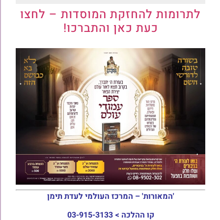
לתרומות להחזקת המוסדות – לחצו
כעת כאן והתברכו!
'המאורות' – המרכז העולמי לעדת תימן
קו ההלכה >
03-915-3133