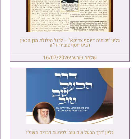
גליון "זכותיה דיוסף צדיקא" – לרגל הילולת מרן הגאון
רבינו יוסף צובירי זי"ע
שלמה שרעבי
16/07/2026
גליון 'דרך הבעל שם טוב' לפרשת דברים תשפ"ו