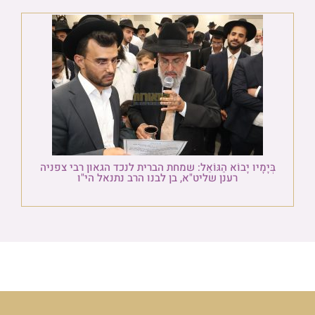
בְּיָמָיו יָבוֹא הַגּוֹאֵל: שמחת הברית לנכד הגאון רבי צפניה
רענן שליט"א, בן לבנו הרב נתנאל הי"ו