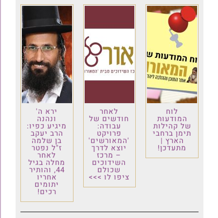
לוח
לאחר
ירא ה'
המודעות
חודשים של
ונהנה
של קהילות
עבודה:
מיגיע כפיו:
תימן ברחבי
פרויקט
הרב יעקב
הארץ |
'המאורשים'
בן שלמה
מתעדכן!
יוצא לדרך
ז"ל נפטר
– מרכז
לאחר
השידוכים
מחלה בגיל
שכולם
44, והותיר
ציפו לו >>>
אחריו
יתומים
רכים!