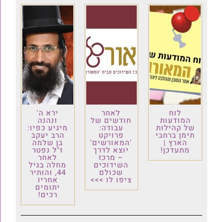
לוח
לאחר
ירא ה'
המודעות
חודשים של
ונהנה
של קהילות
עבודה:
מיגיע כפיו:
תימן ברחבי
פרויקט
הרב יעקב
הארץ |
'המאורשים'
בן שלמה
מתעדכן!
יוצא לדרך
ז"ל נפטר
– מרכז
לאחר
השידוכים
מחלה בגיל
שכולם
44, והותיר
ציפו לו >>>
אחריו
יתומים
רכים!