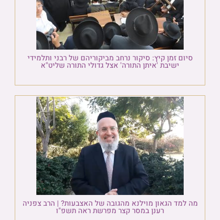
סיום זמן קיץ: סיקור נרחב מביקוריהם של רבני ותלמידי
ישיבת 'איתן התורה' אצל גדולי התורה שליט"א
מה למד הגאון מוילנא מהגובה של האצבעות? | הרב צפניה
רענן במסר קצר מפרשת ראה תשפ"ו