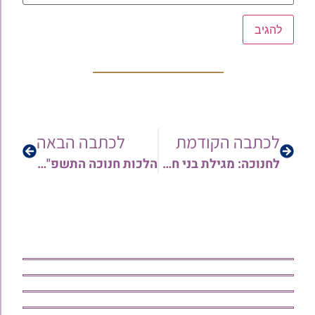
לכתבה הקודמת
לכתבה הבאה
לחנוכה: מגילת בני חשמונאי בנוסח תימן | החזן אדיר ושדי
הלכות חנוכה התשפ"ו – חלק ב' • דברים לזכרו של מארי חיים כסאר זצ"ל | הרב ארז רמתי