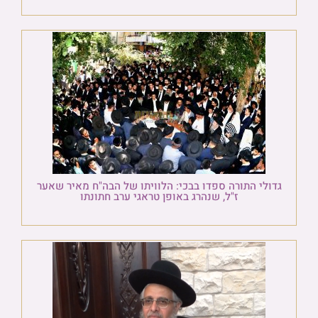
גדולי התורה ספדו בבכי: הלוויתו של הבה"ח מאיר שאער
ז"ל, שנהרג באופן טראגי ערב חתונתו