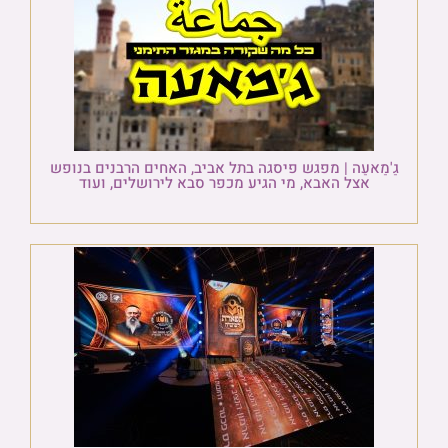
גַ'מַאעַה | מפגש פיסגה בתל אביב, האחים הרבנים בנופש
אצל האבא, מי הגיע מכפר סבא לירושלים, ועוד