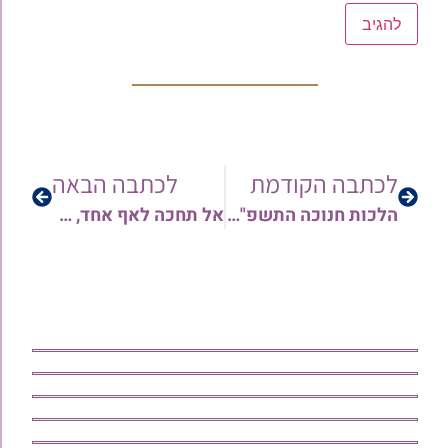
לכתבה הקודמת
לכתבה הבאה
הלכות חנוכה התשפ"ו – חלק ב' • דברים לזכרו של מארי חיים כסאר זצ"ל | הרב ארז רמתי
אל תחכה לאף אחד, תדליק את האור בחושך • מזמור לתודה | הרב יצחק מעודה