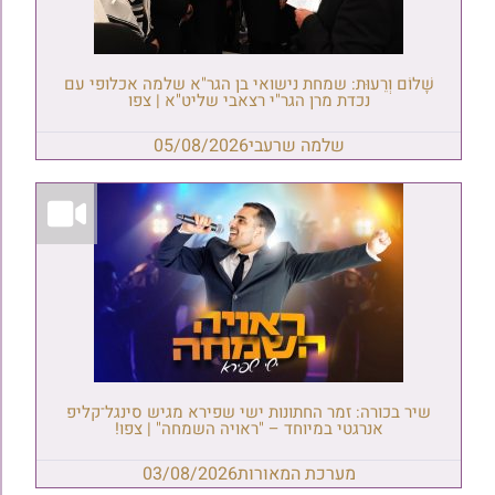
שָׁלוֹם וְרֵעוּת: שמחת נישואי בן הגר"א שלמה אכלופי עם
נכדת מרן הגר"י רצאבי שליט"א | צפו
שלמה שרעבי
05/08/2026
שיר בכורה: זמר החתונות ישי שפירא מגיש סינגל־קליפ
אנרגטי במיוחד – "ראויה השמחה" | צפו!
מערכת המאורות
03/08/2026