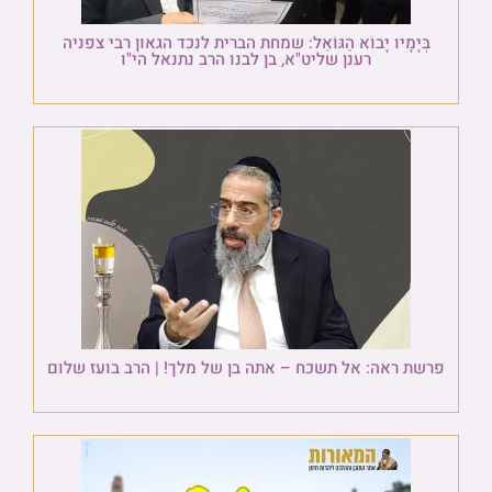
בְּיָמָיו יָבוֹא הַגּוֹאֵל: שמחת הברית לנכד הגאון רבי צפניה
רענן שליט"א, בן לבנו הרב נתנאל הי"ו
פרשת ראה: אל תשכח – אתה בן של מלך! | הרב בועז שלום