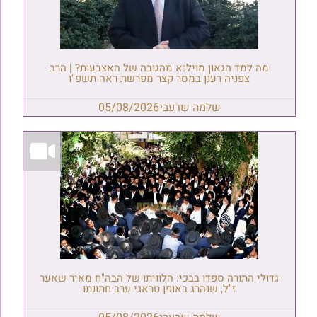
מה למד הגאון מוילנא מהגובה של האצבעות? | הרב
צפניה רענן במסר קצר מפרשת ראה תשפ"ו
שלמה שרעבי
05/08/2026
גדולי התורה ספדו בבכי: הלוויתו של הבה"ח מאיר שאער
ז"ל, שנהרג באופן טראגי ערב חתונתו