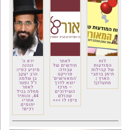
לוח
לאחר
ירא ה'
המודעות
חודשים של
ונהנה
של קהילות
עבודה:
מיגיע כפיו:
תימן ברחבי
פרויקט
הרב יעקב
הארץ |
'המאורשים'
בן שלמה
מתעדכן!
יוצא לדרך
ז"ל נפטר
– מרכז
לאחר
השידוכים
מחלה בגיל
שכולם
44, והותיר
ציפו לו >>>
אחריו
יתומים
רכים!