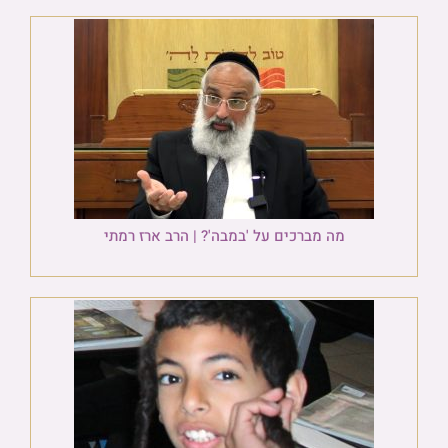
מה מברכים על 'במבה'? | הרב ארז רמתי