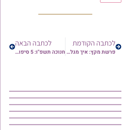
לכתבה הקודמת
לכתבה הבאה
פרשת מקץ: איך מגלים את האור הגנוז? | הרב אריה צברי
חנוכה תשפ"ו: 5 סיפורי ניסים שישנו לך את החיים | הרב ישי יפת בשיעור מרתק ומחזק באמונה