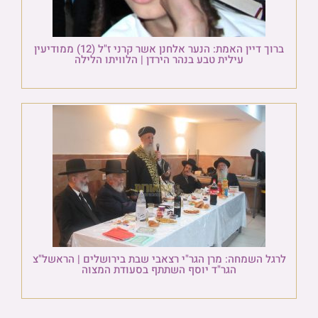
ברוך דיין האמת: הנער אלחנן אשר קרני ז"ל (12) ממודיעין
עילית טבע בנהר הירדן | הלוויתו הלילה
לרגל השמחה: מרן הגר"י רצאבי שבת בירושלים | הראשל"צ
הגר"ד יוסף השתתף בסעודת המצוה