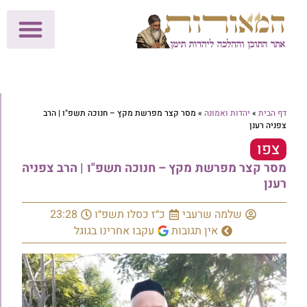
לתרומות >>
מכון הוצאה לאור
הפעילות שלנו
עלוני שבת
בית הוראה
חנות המאור
דף הבית
»
יהדות ואמונה
»
מסר קצר מפרשת מקץ – חנוכה תשפ"ו | הרב
צפניה רענן
צפו
מסר קצר מפרשת מקץ – חנוכה תשפ"ו | הרב צפניה
רענן
שלמה שרעבי
כ״ז כסלו תשפ״ו
23:28
אין תגובות
עקבו אחרינו בגוגל