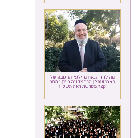
מה למד הגאון מוילנא מהגובה של
האצבעות? | הרב צפניה רענן במסר
קצר מפרשת ראה תשפ"ו