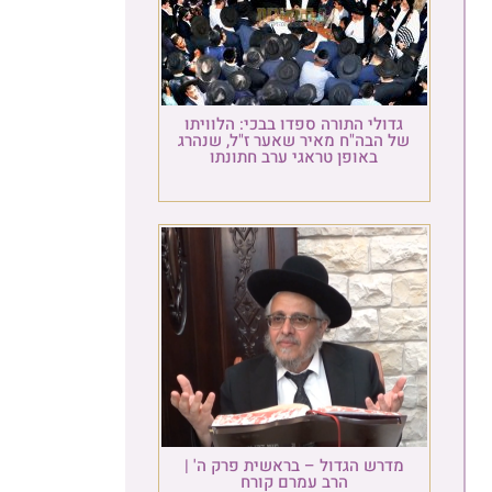
גדולי התורה ספדו בבכי: הלוויתו
של הבה"ח מאיר שאער ז"ל, שנהרג
באופן טראגי ערב חתונתו
מדרש הגדול – בראשית פרק ה' |
הרב עמרם קורח