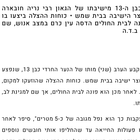
טרגדיה קשה: נקבע מותו של הנער החרדי כבן ה-13 מישיבתו של הגאון רבי נריה חובארה
ר הישיבה בבית שמש • כוחות ההצלה ביצעו בו
נה לבית החולים הדסה עין כרם במצב אנוש, שם
ב.ד.ה
אסון קשה: בבית החולים הדסה עין כרם בירושלים, נקבע הערב (שני) מותו של הנער החרדי כבן 13, שנפצע
ר ישיבה בבית שמש. כוחות ההצלה שהוזעקו למקום,
. לאחר מכן הוא פונה לבית החולים, אך שם למגינת לב,
ו.
"לדברי עוברי אורח, הגדר בחצר הישיבה קרסה ובעקבות כך הוא נפל מגובה של כ-5 מטרים", סיפר לאחר
 פעולות החייאה עד שהחליפו אותי חובשים נוספים