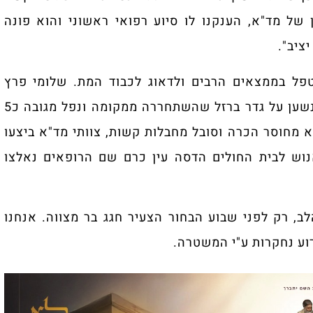
של מד"א, הענקנו לו סיוע רפואי ראשוני והוא פונה
ציב".
טפל בממצאים הרבים ולדאוג לכבוד המת. שלומי פרץ
מתנדב זק"א שטיפל בזירה: "מדובר בצעיר כבן 13 שנשען על גדר ברזל שהשתחררה ממקומה ונפל מגובה כ5
מחוסר הכרה וסובל מחבלות קשות, צוותי מד"א ביצעו
נוש לבית החולים הדסה עין כרם שם הרופאים נאלצו
, רק לפני שבוע הבחור הצעיר חגג בר מצווה. אנחנו
וע נחקרות ע"י המשטרה.