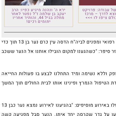
ל עבודה: פרויקט
ירא ה' ונהנה מיגיע כפיו: הרב
וצא לדרך – מרכז
יעקב בן שלמה ז"ל נפטר לאחר
לם ציפו לו >>>
מחלה בגיל 44, והותיר אחריו
יתומים רכים!
ממד"א נמסר כי חובשים ופראמדיקים מעניקים טיפול רפואי ומפנים לביה"ח הדסה עין כרם נער בן 13 תוך כדי
ר סיפר: "כשהגענו למקום הובילו אותנו אל הנער ששכב
דופק וללא נשימה ומיד התחלנו לבצע בו פעולות החייאה
ת הטיפול הנמרץ ופינינו אותו לבית החולים תוך המשך
משה קרויזר ויוסי הורוביץ מתנדבי 'צוות הצלה' שטיפלו באירוע מוסיפים: "בהגיענו לאירוע נמצא נער כבן 13
ה לאחר שנשען על גדר שקרסה יחד איתו. הנער סבל מפגיעה קשה