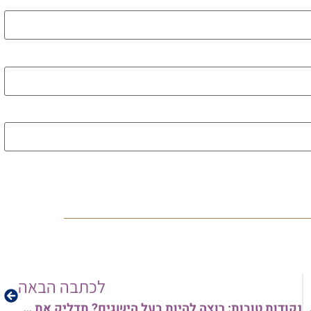
לכל 
לכתבה הבאה
נקודות טובות: רוצה להיות בעל הישגים? תדליק את האור שבך! | הרב יצחק חיים מעודה