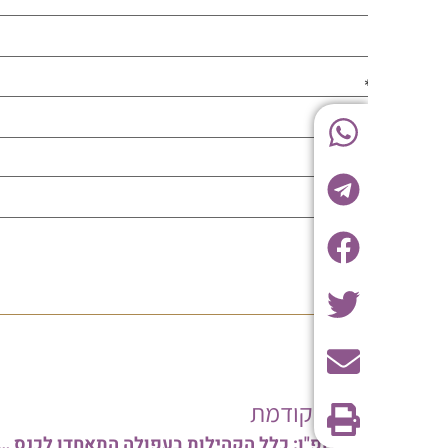
בה הקודמת
חנוכה תשפ"ו: כלל הקהילות בעפולה התאחדו לכנס הלל והודאה, בהשתתפות הרבנים ואישי ציבור