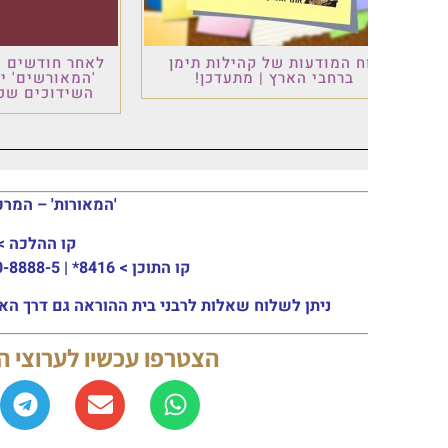
ח המודעות של קהילות תימן
לאחר חודשים של עבודה: פ
ברחבי הארץ | מתעדכן!
'המאורשים' יוצא לדרך –
השידוכים שכולם ציפו לו
'המאורות' – המרכז העולמי ל
קו ההלכה >
03-915-3133
קו התוכן >
8416* | 03-30-8888-5 | ארה"ב: 151-8613-0185
ניתן לשלוח שאלות לרבני בית ההוראה גם דרך האתר או באמצעות המייל: ail.com
הצטרפו עכשיו לערוצי החדשות 