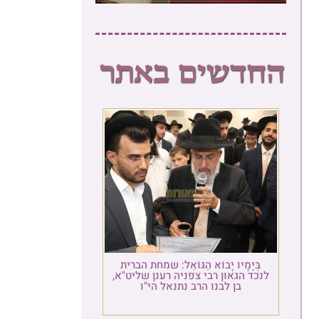
בְּיָמָיו יָבוֹא הַגּוֹאֵל: שמחת הברית
כד הגאון רבי צפניה רענן שליט"א,
בן לבנו הרב נתנאל הי"ו