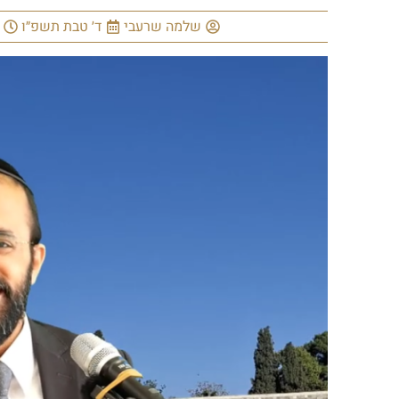
שלמה שרעבי
ד׳ טבת תשפ״ו
12:43
אין