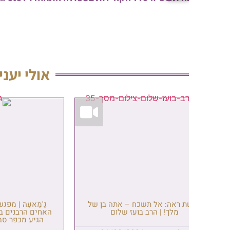
אולי יעניין אותך
 ראה: אל תשכח – אתה בן של
גַ'מַאעַה | מפגש פיסגה בתל 
מלך! | הרב בועז שלום
האחים הרבנים בנופש אצל הא
הגיע מכפר סבא לירושלים, 