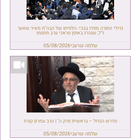
גדולי התורה ספדו בבכי: הלוויתו של הבה"ח מאיר שאער
ז"ל, שנהרג באופן טראגי ערב חתונתו
שלמה שרעבי
05/08/2026
מדרש הגדול – בראשית פרק ה' | הרב עמרם קורח
שלמה שרעבי
05/08/2026