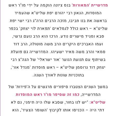
מדרשיית 'המאורות'
בנס ציונה הוקמה על ידי מו"ר ראש
המוסדות, הגאון רבי יהורם יפת שליט"א שהעמיד
בראשה את בנו חביבו, מזכה הרבים הרה"ג רבי ישי יפת
שליט"א – ראש כולל לגמלאים 'תפארת לוי יצחק' בכפר
סבא ומגיד מישרים נודע. הרכז הוא הרב נועם גרשי,
ועמו האברכים היקרים הרב משה מוטולה, הרב דוד
סמאי והרב משה מאיר ישעיהו. המדרשייה גם פועלת
בשיתוף עם תנועת הנוער 'אור ישראלי' של הגה"צ רבי
יצחק דוד גרוסמן שליט"א – ראש מוסדות 'מגדל אור',
בתוכניות שונות לאורך השנה.
במשך השנים הצטברו סיפורים מרגשים על ה'פירות' של
המדרשייה,
כמו זה שסיפר מו"ר ראש המוסדות
שליט"א:
"יש לנו בחור, שסבא שלו היה תימני, גם לא
דתי היה – הכניסו אותו לקיבוץ 'השומר הצעיר', הוא