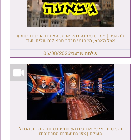
גַ'מַאעַה | מפגש פיסגה בתל אביב, האחים הרבנים בנופש
אצל האבא, מי הגיע מכפר סבא לירושלים, ועוד
שלמה שרעבי
06/08/2026
רגע נדיר: אלפי אברכים השתתפו בסיום המסכת הגדול
בעולם | צפו בתיעודים המרהיבים