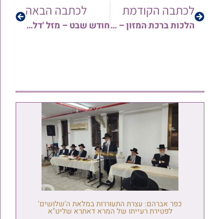
לכתבה הקודמת
לכתבה הבאה
הלכות ברכת המזון – המשך: שכח להזכיר ר"ח או חוה"מ | הרב ארז רמתי
חודש שבט – מזל 'דלי' ביהדות | החיזוק היומי עם הרב ישי יפת
כפר אברהם: עצרת התעוררות במלאת ה'שלושים'
לפטירת רעייתו של המרא דאתרא שליט"א