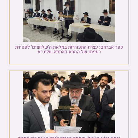
כפר אברהם: עצרת התעוררות במלאת ה'שלושים' לפטירת
רעייתו של המרא דאתרא שליט"א