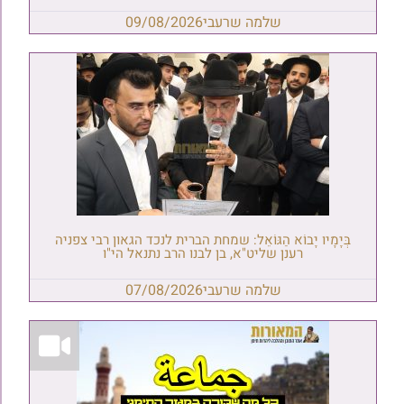
שלמה שרעבי
09/08/2026
בְּיָמָיו יָבוֹא הַגּוֹאֵל: שמחת הברית לנכד הגאון רבי צפניה
רענן שליט"א, בן לבנו הרב נתנאל הי"ו
שלמה שרעבי
07/08/2026