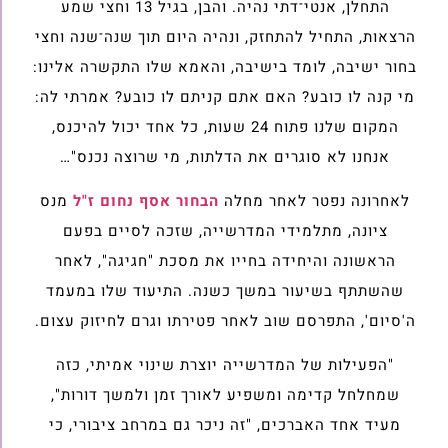
התחלן, אנטי־דתי נהיה. והבן, בגיל 13 וחצי שמע
הרצאות, התחיל להתחזק, ונהיה היום תוך שנה־שנה וחצי
בחור ישיבה, לומד בישיבה, והאמא שלו התקשרה אלינו:
מי קנה לו כובע? האם אתם קניתם לו כובע? אמרתי לה:
המקום שלנו פתוח 24 שעות, כל אחד יכול להיכנס,
אנחנו לא סוגרים את הדלתות, מי שרוצה נכנס"…
לאחרונה נפטר לאחר מחלה
הבחור אסף נחום ז"ל
מנס
ציונה, מתלמידי המדרשייה, שזכה לסיים בפעם
הראשונה והיחידה בחייו את מסכת "חגיגה", לאחר
שהשתתף בשיעור במשך כשנה. התיעוד שלו במעמד
ה'סיום', התפרסם שוב לאחר פטירתו וגרם לחיזוק עצום.
"הפעילות של המדרשייה יוצרת שינוי אמיתי, כזה
שמחלחל קדימה ומשפיע לאורך זמן ולמשך דורות",
מעיד אחד האברכים, "זה ניכר גם במרחב ציבורי, כי