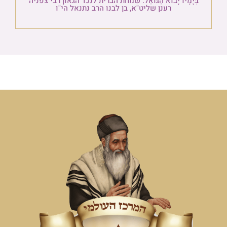
בְּיָמָיו יָבוֹא הַגּוֹאֵל: שמחת הברית לנכד הגאון רבי צפניה
רענן שליט"א, בן לבנו הרב נתנאל הי"ו