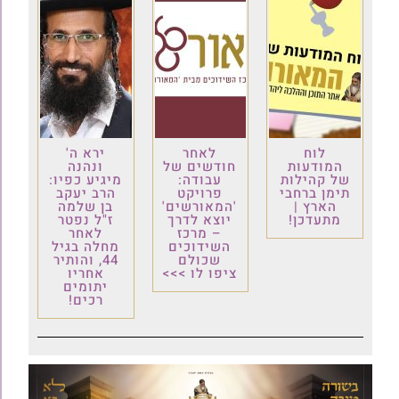
לוח
לאחר
ירא ה'
המודעות
חודשים של
ונהנה
של קהילות
עבודה:
מיגיע כפיו:
תימן ברחבי
פרויקט
הרב יעקב
הארץ |
'המאורשים'
בן שלמה
מתעדכן!
יוצא לדרך
ז"ל נפטר
– מרכז
לאחר
השידוכים
מחלה בגיל
שכולם
44, והותיר
ציפו לו >>>
אחריו
יתומים
רכים!