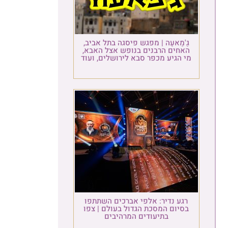
גַ'מַאעַה | מפגש פיסגה בתל אביב,
האחים הרבנים בנופש אצל האבא,
מי הגיע מכפר סבא לירושלים, ועוד
רגע נדיר: אלפי אברכים השתתפו
בסיום המסכת הגדול בעולם | צפו
בתיעודים המרהיבים