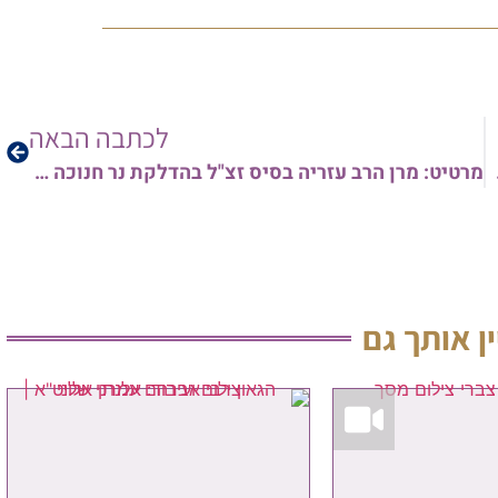
לכתבה הבאה
י שליט"א • צפו
מרטיט: מרן הרב עזריה בסיס זצ"ל בהדלקת נר חנוכה – כחודש בדיוק לפני הסתלקותו • צפו
ין אותך גם