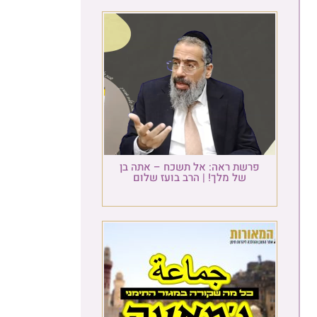
פרשת ראה: אל תשכח – אתה בן
של מלך! | הרב בועז שלום