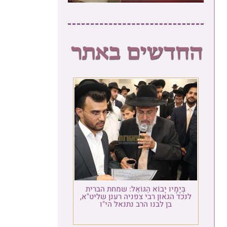
בְּיָמָיו יָבוֹא הַגּוֹאֵל: שמחת הברית
לנכד הגאון רבי צפניה רענן שליט"א,
בן לבנו הרב נתנאל הי"ו