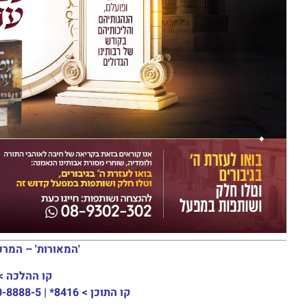
'המאורות' – המרכ
קו ההלכה >
קו התוכן >
8416* | 03-30-8888-5 | ארה"ב: 151-8613-0185