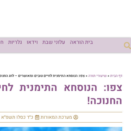
בית הוראה
עלוני שבת
וידאו
גלריות
חד
דף הבית
»
שיעורי תורה
»
צפו: הנוסחא התימנית לחיים טובים ומאושרים – לחג החנוכ
צפו: הנוסחא התימנית לחי
החנוכה!
מערכת המאורות
כ״ד כסלו תשפ״א