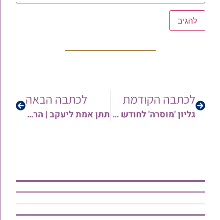
לכתבה הקודמת
לכתבה הבאה
גליון 'מוסרה' לחודש טבת התשפ"ו
תתן אמת ליעקב | הרב יצחק מועלם בשיעורו השבועי של הרב יצחק יוסף