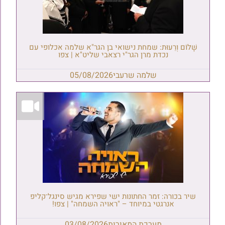
שָׁלוֹם וְרֵעוּת: שמחת נישואי בן הגר"א שלמה אכלופי עם
נכדת מרן הגר"י רצאבי שליט"א | צפו
שלמה שרעבי
05/08/2026
שיר בכורה: זמר החתונות ישי שפירא מגיש סינגל־קליפ
אנרגטי במיוחד – "ראויה השמחה" | צפו!
מערכת המאורות
03/08/2026