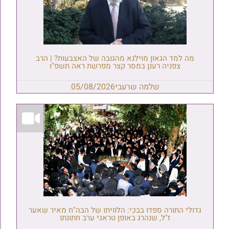
מה למד הגאון מוילנא מהגובה של האצבעות? | הרב
צפניה רענן במסר קצר מפרשת ראה תשפ"ו
שלמה שרעבי
05/08/2026
גדולי התורה ספדו בבכי: הלוויתו של הבה"ח מאיר שאער
ז"ל, שנהרג באופן טראגי ערב חתונתו