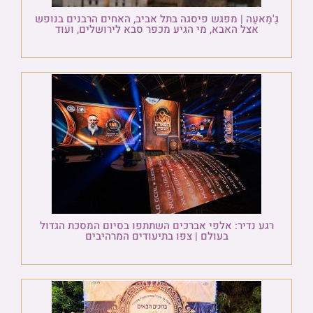
גַ'מַאעַה | מפגש פיסגה בתל אביב, האחים הרבנים בנופש
אצל האבא, מי הגיע מכפר סבא לירושלים, ועוד
רגע נדיר: אלפי אברכים השתתפו בסיום המסכת הגדול
בעולם | צפו בתיעודים המרהיבים