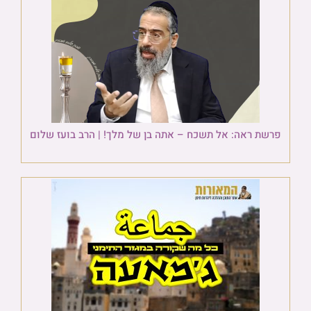
פרשת ראה: אל תשכח – אתה בן של מלך! | הרב בועז שלום