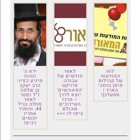
לוח
לאחר
ירא ה'
המודעות
חודשים של
ונהנה
של קהילות
עבודה:
מיגיע כפיו:
תימן ברחבי
פרויקט
הרב יעקב
הארץ |
'המאורשים'
בן שלמה
מתעדכן!
יוצא לדרך
ז"ל נפטר
– מרכז
לאחר
השידוכים
מחלה בגיל
שכולם
44, והותיר
ציפו לו >>>
אחריו
יתומים
רכים!