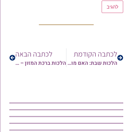
לכתבה הקודמת
לכתבה הבאה
הלכות שבת: האם מותר לחמם גבינה צהובה על הפלטה | הרב אברהם אבידר
הלכות ברכת המזון – המשך: הברכה השלישית | הרב ארז רמתי