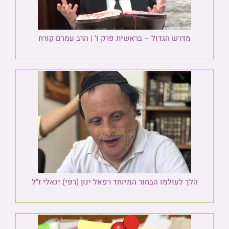
מדרש הגדול – בראשית פרק ו' | הרב עמרם קורח
הלך לעולמו הבחור המיוחד רפאל ינון (רפי) יגאלי ז"ל