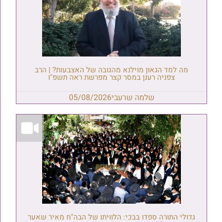
מה למד הגאון מוילנא מהגובה של האצבעות? | הרב
צפניה רענן במסר קצר מפרשת ראה תשפ"ו
שלמה שרעבי
05/08/2026
גדולי התורה ספדו בבכי: הלוויתו של הבה"ח מאיר שאער