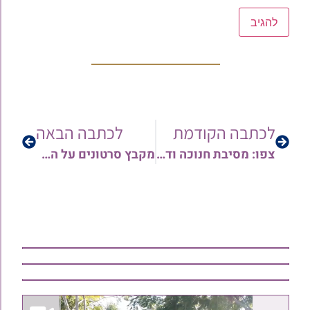
לכתבה הקודמת
לכתבה הבאה
צפו: מסיבת חנוכה ודברי חיזוק מאת מרן הגאון הרב שלמה מחפוד שליט"א
מקבץ סרטונים על הלכות חנוכה | קריאת ההלל | קריאת התורה בחנוכה | זמן הדלקת נרות חנוכה ודיני אורח בחנוכה | מיקום החנוכיה – עם הגאון הרב אורן צדוק שליט"א • צפו