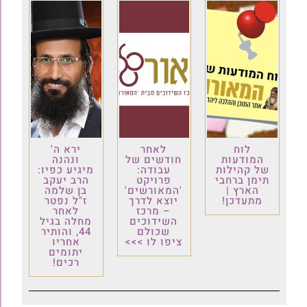
לוח
לאחר
ירא ה'
המודעות
חודשים של
ונהנה
של קהילות
עבודה:
מיגיע כפיו:
תימן ברחבי
פרויקט
הרב יעקב
הארץ |
'המאורשים'
בן שלמה
מתעדכן!
יוצא לדרך
ז"ל נפטר
– מרכז
לאחר
השידוכים
מחלה בגיל
שכולם
44, והותיר
ציפו לו >>>
אחריו
יתומים
רכים!