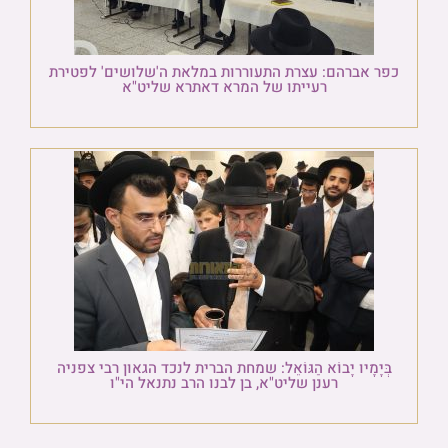
כפר אברהם: עצרת התעוררות במלאת ה'שלושים' לפטירת
רעייתו של המרא דאתרא שליט"א
בְּיָמָיו יָבוֹא הַגּוֹאֵל: שמחת הברית לנכד הגאון רבי צפניה
רענן שליט"א, בן לבנו הרב נתנאל הי"ו