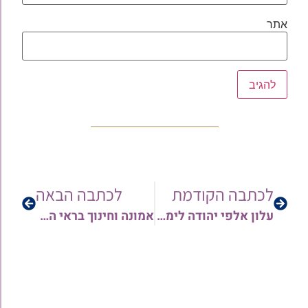
אתר
לכתבה הקודמת
לכתבה הבאה
עלון אלפי יהודה לימי החנוכה ה'תשפ"א | לעיון והורדה
אמונה וחינוך בראי הפרשה – לפרשת מקץ תשפ"א | הרב מיכאל זכריהו