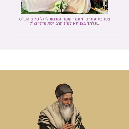
צפו בתיעודים: מעמד שמח ומרגש לרגל סיום הש"ס
שנלמד בצוותא לע"נ הרב יפת עדני זצ"ל