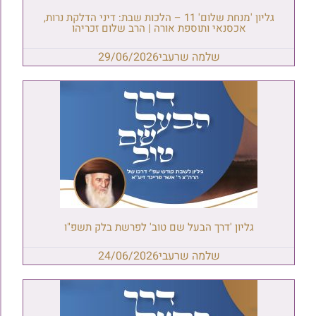
גליון 'מנחת שלום' 11 – הלכות שבת: דיני הדלקת נרות,
אכסנאי ותוספת אורה | הרב שלום זכריהו
שלמה שרעבי
29/06/2026
גליון 'דרך הבעל שם טוב' לפרשת בלק תשפ"ו
שלמה שרעבי
24/06/2026