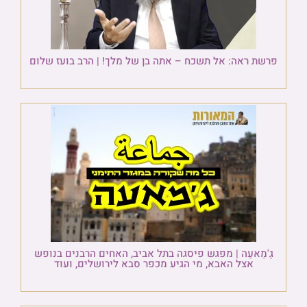
פרשת ראה: אל תשכח – אתה בן של מלך! | הרב בועז שלום
גַ'מַאעַה | מפגש פיסגה בתל אביב, האחים הרבנים בנופש
אצל האבא, מי הגיע מכפר סבא לירושלים, ועוד