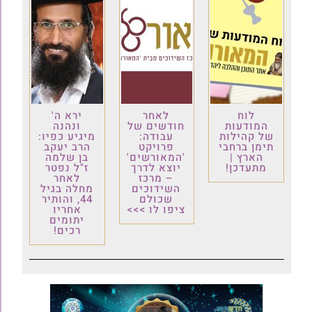
לוח
לאחר
ירא ה'
המודעות
חודשים של
ונהנה
של קהילות
עבודה:
מיגיע כפיו:
תימן ברחבי
פרויקט
הרב יעקב
הארץ |
'המאורשים'
בן שלמה
מתעדכן!
יוצא לדרך
ז"ל נפטר
– מרכז
לאחר
השידוכים
מחלה בגיל
שכולם
44, והותיר
ציפו לו >>>
אחריו
יתומים
רכים!