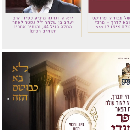
ל עבודה: פרויקט
ירא ה' ונהנה מיגיע כפיו: הרב
וצא לדרך – מרכז
יעקב בן שלמה ז"ל נפטר לאחר
לם ציפו לו >>>
מחלה בגיל 44, והותיר אחריו
יתומים רכים!