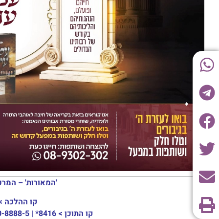
'המאורות' – המרכ
קו ההלכה >
קו התוכן >
8416* | 03-30-8888-5 | ארה"ב: 151-8613-0185