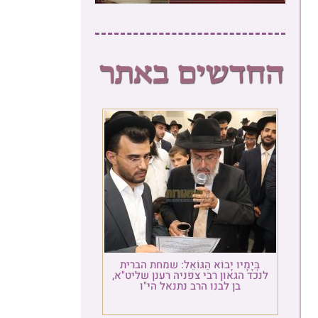
בְּיָמָיו יָבוֹא הַגּוֹאֵל: שמחת הברית
לנכד הגאון רבי צפניה רענן שליט"א,
בן לבנו הרב נתנאל הי"ו