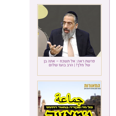
פרשת ראה: אל תשכח – אתה בן
של מלך! | הרב בועז שלום