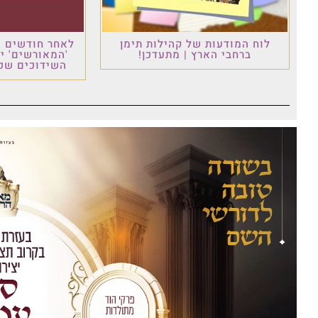
לוח המודעות של קהילות תימן
לאחר חודשים ש
ברחבי הארץ | מתעדכן!
'המאורשים' י
השידוכים שכו