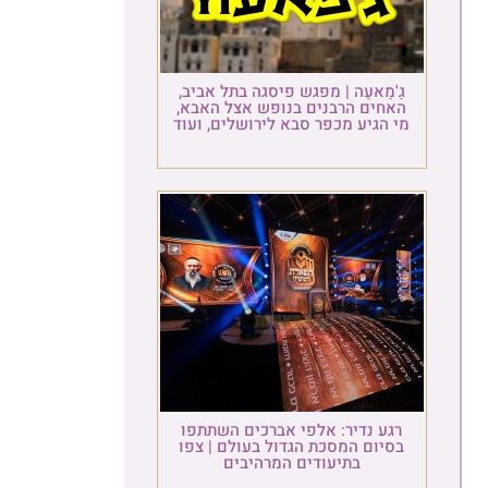
גַ'מַאעַה | מפגש פיסגה בתל אביב,
האחים הרבנים בנופש אצל האבא,
מי הגיע מכפר סבא לירושלים, ועוד
רגע נדיר: אלפי אברכים השתתפו
בסיום המסכת הגדול בעולם | צפו
בתיעודים המרהיבים