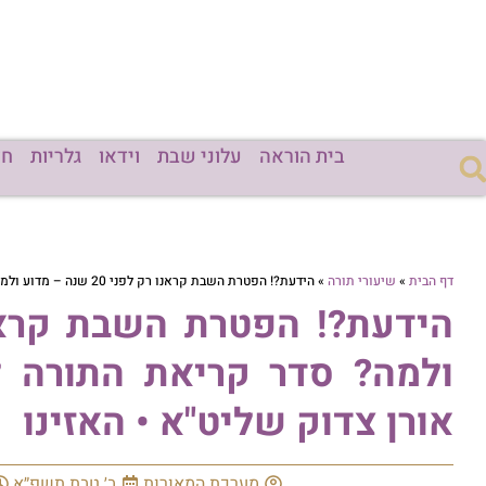
בית הוראה
עלוני שבת
וידאו
גלריות
חד
דף הבית
»
שיעורי תורה
»
הידעת?! הפטרת השבת קראנו רק לפני 20 שנה – מדוע ולמה? סדר קריאת התורה לימי החנוכה מפי הגאון הרב אורן צדוק שליט"א • האזינו
ולמה? סדר קריאת התורה ל
אורן צדוק שליט"א • האזינו
מערכת המאורות
ב׳ טבת תשפ״א