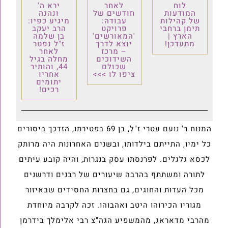
לוח
לאחר
ירא ה'
המודעות
חודשים של
ונהנה
של קהילות
עבודה:
מיגיע כפיו:
תימן ברחבי
פרויקט
הרב יעקב
הארץ |
'המאורשים'
בן שלמה
מתעדכן!
יוצא לדרך
ז"ל נפטר
– מרכז
לאחר
השידוכים
מחלה בגיל
שכולם
44, והותיר
ציפו לו >>>
אחריו
יתומים
רכים!
המנוח ר' נועם עטרי ז"ל, בן 69 בפטירתו, הזדכך ביסורים
כל ימיו, התייתם בילדותו, ובשנים האחרונות היה מרותק
לכסא גלגלים. לפרנסתו עסק בנגרות, והיה קובע עיתים
לתורה ומשתתף בהרבה שיעורים של רבנים ודרשנים
מכל העדות והחוגים, גם בחצרות החסידים שבאיזור
מגוריו הכירוהו היטב ואהבוהו. זכה לקרבה מיוחדת
מהרבי מדאראג, מהמשפיע הגה"צ רבי אלימלך בידרמן