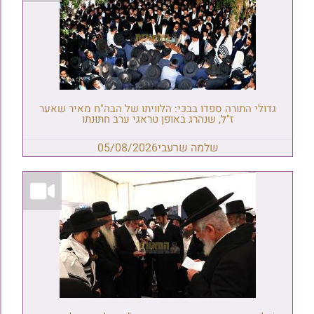
גדולי התורה ספדו בבכי: הלוויתו של הבה"ח מאיר שאער
ז"ל, שנהרג באופן טראגי ערב חתונתו
שלמה שרעבי
05/08/2026