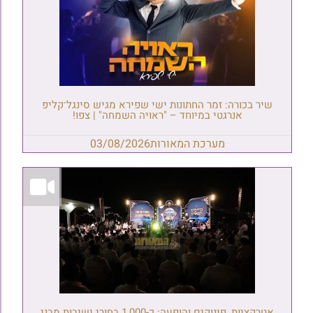
שיר בכורה: זמר החתונות ישי שפירא מגיש סינגל־קליפ
אנרגטי במיוחד – "ראויה השמחה" | צפו!
מערכת המאורות
03/08/2026
אטרקציות, פינוקים והופעה: כ-1,000 בחורי ישיבות מבני