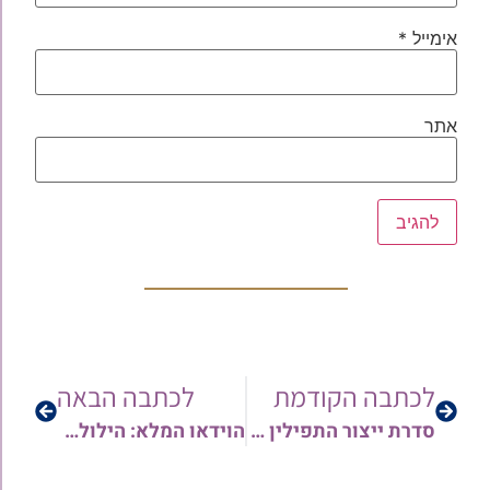
אימייל
*
אתר
לכתבה הקודמת
לכתבה הבאה
סדרת ייצור התפילין – כתבה שישית ומסכמת: מאיפה צצו פתאום 'תפילין חרוצות'? | צפו בסרטונים >>>
הוידאו המלא: הילולת הרש"ש תשפ"ו וערב ההצדעה ל'המאורות' בהשתתפות רבנים, אישי ציבור וגדולי הזמר