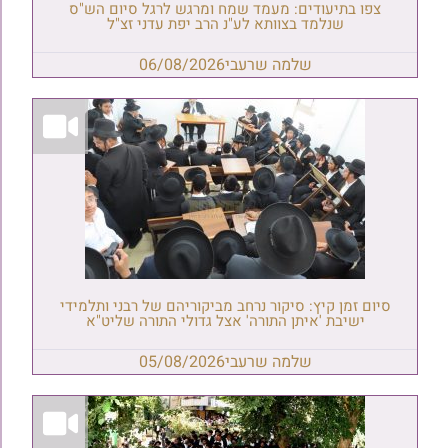
צפו בתיעודים: מעמד שמח ומרגש לרגל סיום הש"ס
שנלמד בצוותא לע"נ הרב יפת עדני זצ"ל
שלמה שרעבי
06/08/2026
סיום זמן קיץ: סיקור נרחב מביקוריהם של רבני ותלמידי
ישיבת 'איתן התורה' אצל גדולי התורה שליט"א
שלמה שרעבי
05/08/2026