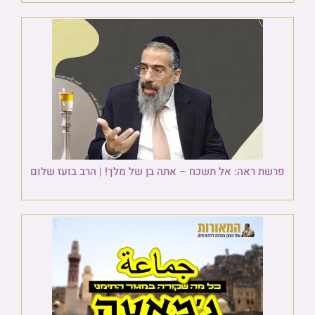
פרשת ראה: אל תשכח – אתה בן של מלך! | הרב בועז שלום