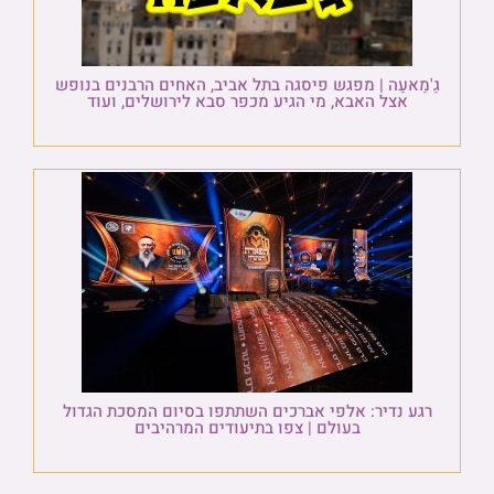
גַ'מַאעַה | מפגש פיסגה בתל אביב, האחים הרבנים בנופש
אצל האבא, מי הגיע מכפר סבא לירושלים, ועוד
רגע נדיר: אלפי אברכים השתתפו בסיום המסכת הגדול
בעולם | צפו בתיעודים המרהיבים