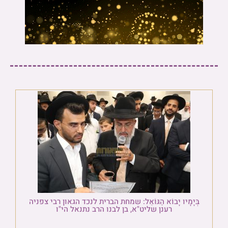
בְּיָמָיו יָבוֹא הַגּוֹאֵל: שמחת הברית לנכד הגאון רבי צפניה
רענן שליט"א, בן לבנו הרב נתנאל הי"ו