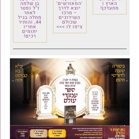
הארץ |
'המאורשים'
בן שלמה
מתעדכן!
יוצא לדרך
ז"ל נפטר
– מרכז
לאחר
השידוכים
מחלה בגיל
שכולם
44, והותיר
ציפו לו >>>
אחריו
יתומים
רכים!