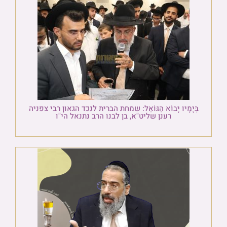
בְּיָמָיו יָבוֹא הַגּוֹאֵל: שמחת הברית לנכד הגאון רבי צפניה
רענן שליט"א, בן לבנו הרב נתנאל הי"ו