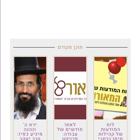
תוכן מקודם
לוח
לאחר
ירא ה'
המודעות
חודשים של
ונהנה
של קהילות
עבודה:
מיגיע כפיו:
תימן ברחבי
פרויקט
הרב יעקב