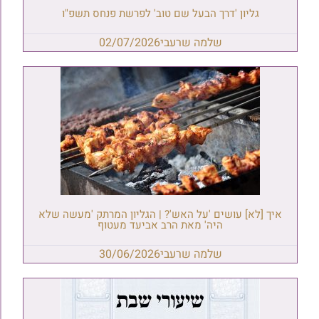
גליון 'דרך הבעל שם טוב' לפרשת פנחס תשפ"ו
שלמה שרעבי
02/07/2026
איך [לא] עושים 'על האש'? | הגליון המרתק 'מעשה שלא
היה' מאת הרב אביעד מעטוף
שלמה שרעבי
30/06/2026