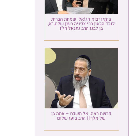
בְּיָמָיו יָבוֹא הַגּוֹאֵל: שמחת הברית
לנכד הגאון רבי צפניה רענן שליט"א,
בן לבנו הרב נתנאל הי"ו
פרשת ראה: אל תשכח – אתה בן
של מלך! | הרב בועז שלום