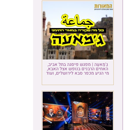
גַ'מַאעַה | מפגש פיסגה בתל אביב,
האחים הרבנים בנופש אצל האבא,
מי הגיע מכפר סבא לירושלים, ועוד