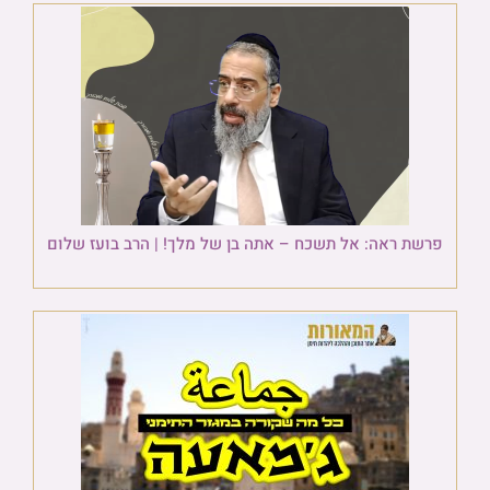
פרשת ראה: אל תשכח – אתה בן של מלך! | הרב בועז שלום