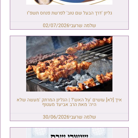
גליון 'דרך הבעל שם טוב' לפרשת פנחס תשפ"ו
שלמה שרעבי
02/07/2026
איך [לא] עושים 'על האש'? | הגליון המרתק 'מעשה שלא
היה' מאת הרב אביעד מעטוף
שלמה שרעבי
30/06/2026