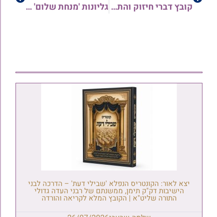
קובץ דברי חיזוק והתעלות – פורים תשפ"ו | הרב חיים מגורי
גליונות 'מנחת שלום' 6-7 • שיעורים בהלכות שבת | הרב שלום זכריהו
יצא לאור: הקונטריס הנפלא 'שבילי דעת' – הדרכה לבני
הישיבות דק"ק תימן, ממשנתם של רבני העדה גדולי
התורה שליט"א | הקובץ המלא לקריאה והורדה