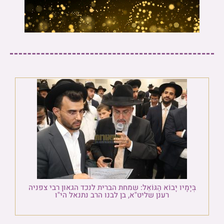
בְּיָמָיו יָבוֹא הַגּוֹאֵל: שמחת הברית לנכד הגאון רבי צפניה
רענן שליט"א, בן לבנו הרב נתנאל הי"ו