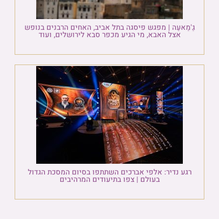
גַ'מַאעַה | מפגש פיסגה בתל אביב, האחים הרבנים בנופש
אצל האבא, מי הגיע מכפר סבא לירושלים, ועוד
רגע נדיר: אלפי אברכים השתתפו בסיום המסכת הגדול
בעולם | צפו בתיעודים המרהיבים