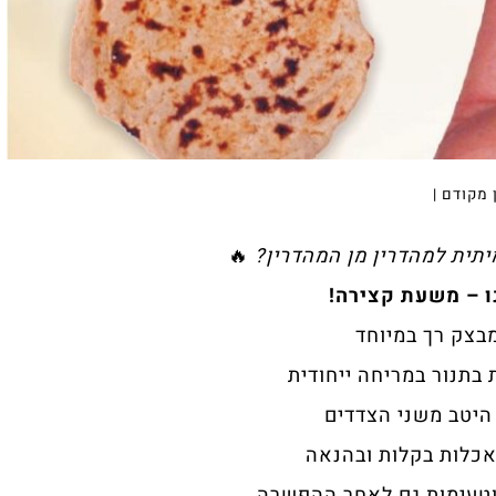
 מקודם |
ית למהדרין מן המהדרין?
🔥
ו – משעת קצירה!
מבצק רך במיוחד
בתנור במריחה ייחודית
 היטב משני הצדדים
אכלות בקלות ובהנאה
 וטעימות גם לאחר ההפשרה