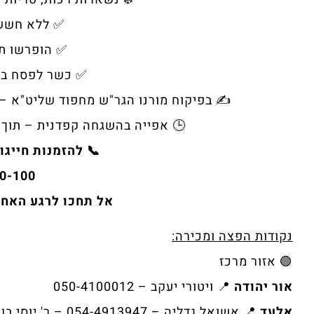
✅ ללא חשש 
✅ הופרשו תר
✅ כשר לפסח ב
✍️ בפיקוח מורנו הגר"ש מחפוד שליט"א –
🕒 אפייה בהשגחה קפדנית – תוך ח
📞 להזמנות חייגו 
0-100
אל תחכו לרגע האחרו
נקודות הפצה ומכירה:
🟢 אזור מרכז
אור יהודה
📍 ויטורי יעקב – 050-4100012
אלעד
📍 אשואל גדליה – 054-4913947 – ר' יוסי בן קסמא 31/4 • ונה גלעד – 052-3345382