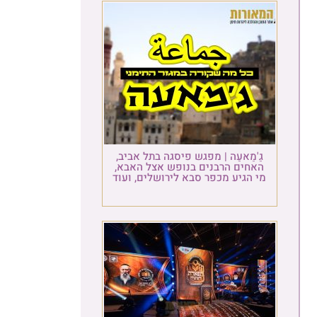
גַ'מַאעַה | מפגש פיסגה בתל אביב,
האחים הרבנים בנופש אצל האבא,
מי הגיע מכפר סבא לירושלים, ועוד