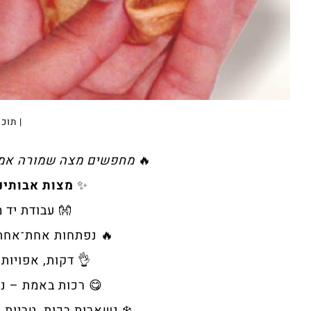
| תוכן
🔥
מחפשים מצה שמורה אמית
✨
מצות אבותינ
👐 עבודת יד 
🔥 נפתחות אחת־אחת 
👌 דקות, אפויות
😋 רכות באמת – נ
❄️ נשארות רכות, טריות