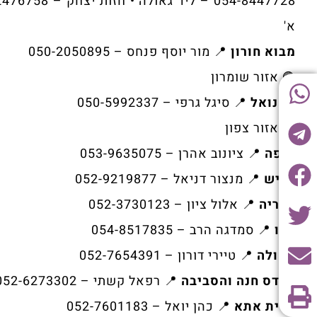
א'
מבוא חורון
📍 מור יוסף פנחס – 050-2050895
🟢 אזור שומרון
עמנואל
📍 סיגל גרפי – 050-5992337
🟢 אזור צפון
חיפה
📍 ציונוב אהרן – 053-9635075
חריש
📍 מנצור דניאל – 052-9219877
טבריה
📍 אלול ציון – 052-3730123
עכו
📍 סמדגה הרב – 054-8517835
עפולה
📍 טיירי דורון – 052-7654391
פרדס חנה והסביבה
📍 רפאל קשתי – 052-6273302
קרית אתא
📍 כהן יואל – 052-7601183