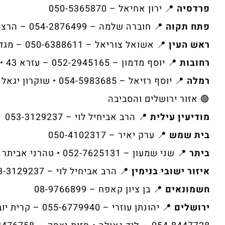
פרדסיה
📍 ירון אחיאל – 050-5365870
פתח תקוה
📍 חוברה שלמה – 054-2876499 – הרצוג 3
ראש העין
📍 אשואל צוריאל – 050-6388611 – מגדלי דוד 22
רחובות
📍 יוסף מדמון – 052-2945165 – עזרא 43 • אביעד – 050-4120629 – שדרות הקיבוצים
רמלה
📍 יוסף רזיאל – 054-5983685 • שוקרון יגאל – 052-2514480
🟢 אזור ירושלים והסביבה
מודיעין עילית
📍 הרב אביחיל לוי – 053-3129237
בית שמש
📍 ערק יאיר – 050-4102317
ביתר
📍 שני שמעון – 052-7625131 • טהרני אביתר – 054-8422737
איזור ישובי בנימין
📍 הרב אביחיל לוי – 053-3129237
חשמונאים
📍 בן ציון קאפח – 08-9766899
ירושלים