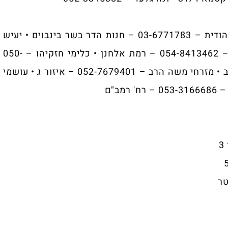
📍 הרב יעקב לוי – 050-4167174 • טביב יהודית – 03-6771783 – חנות הדר בשר בינבוים • יעיש
אבידן – 052-7618280 – ויזניץ • ירימי יהודה הרב – 054-8413462 – רמת אלחנן • כלימי חזקיהו – 050-
4128920 – קרית הרצוג • תבליני ידעי – קהילות יעקב • מזרחי משה הרב – 052-7679401 – איזור ג • עושמי