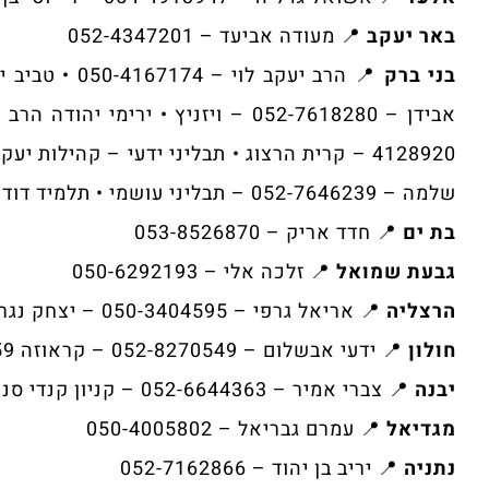
באר יעקב
📍 מעודה אביעד – 052-4347201
בני ברק
שלמה – 052-7646239 – תבליני עושמי • תלמיד דוד – 053-3166686 – רח' רמב"ם
בת ים
📍 חדד אריק – 053-8526870
גבעת שמואל
📍 זלכה אלי – 050-6292193
הרצליה
📍 אריאל גרפי – 050-3404595 – יצחק נגר 3
חולון
📍 ידעי אבשלום – 052-8270549 – קראוזה 59
יבנה
📍 צברי אמיר – 052-6644363 – קניון קנדי סנטר
מגדיאל
📍 עמרם גבריאל – 050-4005802
נתניה
📍 יריב בן יהוד – 052-7162866