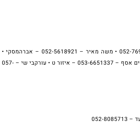
📍 גרפי – 08-8652260 • כהן דוד – 052-7692998 • משה מאיר – 052-5618921 – אברהמסקי •
סויסה אפרים – 050-4174487 – קרית חרדים • בן חיים אסף – 053-6651337 – איזור ט • עורקבי שי – 057-