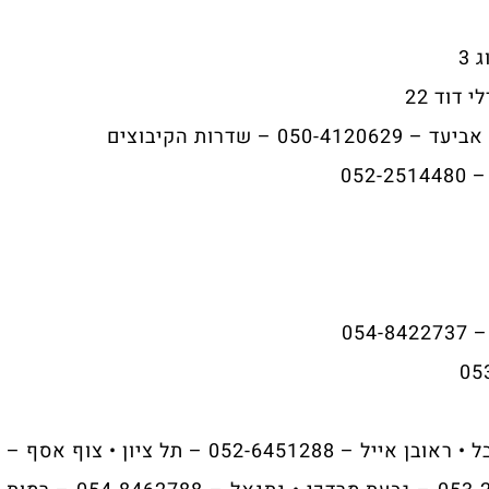
📍 יהונתן עוזרי – 055-6779940 – קרית יובל • ראובן אייל – 052-6451288 – תל ציון • צוף אסף –