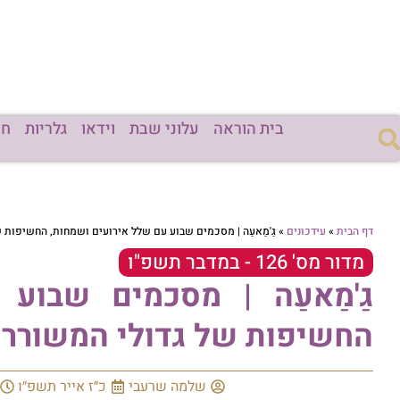
בית הוראה
עלוני שבת
וידאו
גלריות
חד
דף הבית
»
עידכונים
»
גַ'מַאעַה | מסכמים שבוע עם שלל אירועים ושמחות, החשיפות ש
מדור מס' 126 - במדבר תשפ"ו
גַ'מַאעַה | מסכמים שבוע
החשיפות של גדולי המשוררים
שלמה שרעבי
כ״ז אייר תשפ״ו