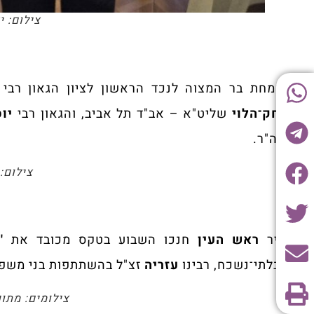
צילום: י
בשמחת בר המצוה לנכד הראשון לציון הגאון רבי 
יצחק־הלוי
שליט"א – אב"ד תל אביב, והגאון רבי
יוס
הרה"ר.
צילום:
בעיר
ראש העין
חנכו השבוע בטקס מכובד את
'
והבלתי־נשכח, רבינו
עזריה
זצ"ל בהשתתפות בני משפחת
צילומים: מתוך