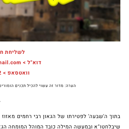
לשליחת חו
דוא"ל > deskhameorot@gmail.com
וואטסאפ > 050-902-1-902
הערה: מדור זה עשוי להכיל תכנים הומורי
•
בתוך ה'שבעה' לפטירתו של הגאון רבי רחמים מאזוז ז
שיבלחטו"א ובמעשה המילה כובד המוהל המומחה הגא