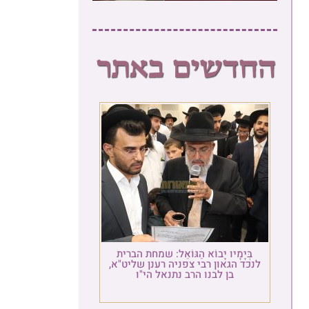
בְּיָמָיו יָבוֹא הַגּוֹאֵל: שמחת הברית
לנכד הגאון רבי צפניה רענן שליט"א,
בן לבנו הרב נתנאל הי"ו