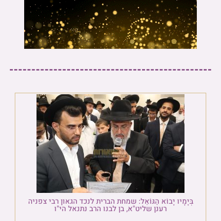
בְּיָמָיו יָבוֹא הַגּוֹאֵל: שמחת הברית לנכד הגאון רבי צפניה
רענן שליט"א, בן לבנו הרב נתנאל הי"ו