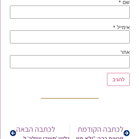
שם
*
אימייל
*
אתר
לכתבה הקודמת
לכתבה הבאה
פרשת בהר: "ולא תונו" – גם ב'שב ואל תעשה' | הרב בועז שלום
גליון 'משכן שילה' לפרשת במדבר תשפ"ו