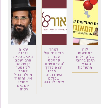
לוח
לאחר
ירא ה'
המודעות
חודשים של
ונהנה
של קהילות
עבודה:
מיגיע כפיו:
תימן ברחבי
פרויקט
הרב יעקב
הארץ |
'המאורשים'
בן שלמה
מתעדכן!
יוצא לדרך
ז"ל נפטר
– מרכז
לאחר
השידוכים
מחלה בגיל
שכולם
44, והותיר
ציפו לו >>>
אחריו
יתומים
רכים!