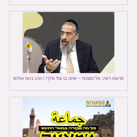
פרשת ראה: אל תשכח – אתה בן של מלך! | הרב בועז שלום