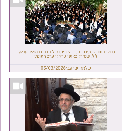
גדולי התורה ספדו בבכי: הלוויתו של הבה"ח מאיר שאער
ז"ל, שנהרג באופן טראגי ערב חתונתו
שלמה שרעבי
05/08/2026