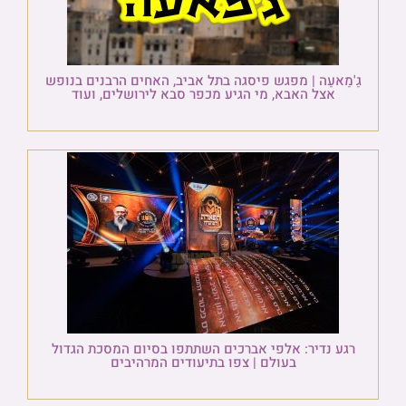
גַ'מַאעַה | מפגש פיסגה בתל אביב, האחים הרבנים בנופש
אצל האבא, מי הגיע מכפר סבא לירושלים, ועוד
רגע נדיר: אלפי אברכים השתתפו בסיום המסכת הגדול
בעולם | צפו בתיעודים המרהיבים