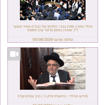
גדולי התורה ספדו בבכי: הלוויתו של הבה"ח מאיר שאער
ז"ל, שנהרג באופן טראגי ערב חתונתו
שלמה שרעבי
05/08/2026
מדרש הגדול – בראשית פרק ה' | הרב עמרם קורח