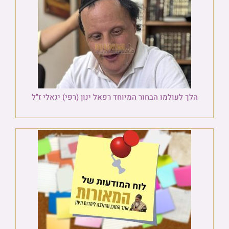
הלך לעולמו הבחור המיוחד רפאל ינון (רפי) יגאלי ז"ל