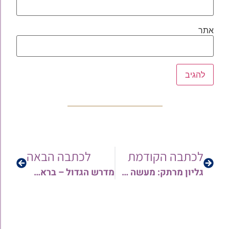
אתר
לכתבה הקודמת
לכתבה הבאה
גליון מרתק: מעשה ש(לא) היה – "השף והמכשף" | הרב אביעד מעטוף
מדרש הגדול – בראשית פרק ג' | הרב עמרם קורח