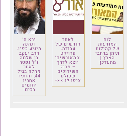
לוח
לאחר
ירא ה'
המודעות
חודשים של
ונהנה
של קהילות
עבודה:
מיגיע כפיו:
תימן ברחבי
פרויקט
הרב יעקב
הארץ |
'המאורשים'
בן שלמה
מתעדכן!
יוצא לדרך
ז"ל נפטר
– מרכז
לאחר
השידוכים
מחלה בגיל
שכולם
44, והותיר
ציפו לו >>>
אחריו
יתומים
רכים!