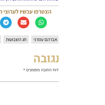
הצטרפו עכשיו לערוצי החדשות של אתר המא
אברהם עמרני
חג השבועות
עירוב תבשילין
גובה
ות החובה מסומנים
*