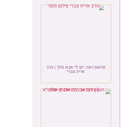
בא מלך | הרב
י