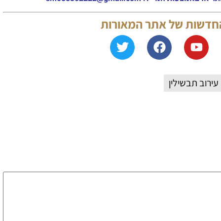
ורות
רגע נדיר: אלפי אב
בסיום המסכת הגדול
בתיעודים המ
צפו בתיעודים: מעמ
לרגל סיום הש"ס ש
לע"נ הרב יפת ע