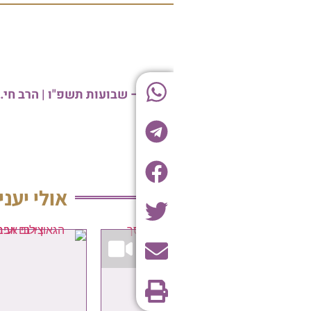
קובץ דברי חיזוק והתעלות – שבועות תשפ"ו | הרב חיים מגורי
אולי יעניין אותך גם