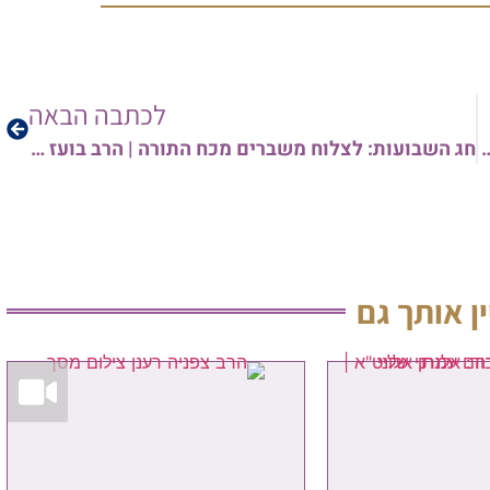
מיוחד לבין הזמנים: 
לכתבה הבאה
בנופשים וטיולים – 
נטילת ידים, ברכות
אברהם עמ
חג השבועות: לצלוח משברים מכח התורה | הרב בועז שלום
לכל העידכונים
להצטרפות ל
התפוצה של קו
להצטרפות לרשימ