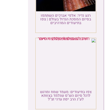
רכים השתתפו
 בעולם | צפו
רהיבים
ד שמח ומרגש
נלמד בצוותא
דני זצ"ל