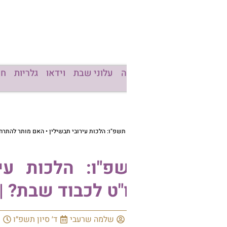
ה
עלוני שבת
וידאו
גלריות
חדשות
מכון להוצאה לאור
שפ"ו: הלכות עירובי תבשילין • האם מותר להתרחץ ביו"ט לכבוד שבת? | הרב אברהם עמרני
פ"ו: הלכות עירובי תבשילי
"ט לכבוד שבת? | הרב אברהם ע
שלמה שרעבי
ד׳ סיון תשפ״ו
11:29
אין תגובות
עקבו א