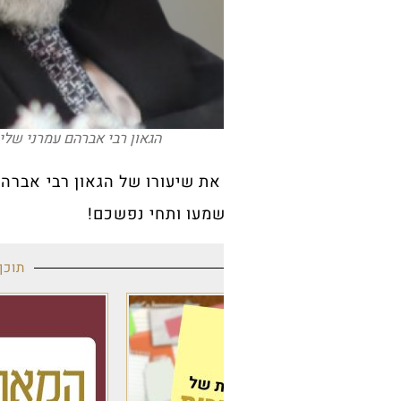
הגאון רבי אברהם עמרני שליט"א | צילום ועיבוד: אלנתן אלוני
ת שיעורו של הגאון רבי אברהם עמרני שליט"א – מרבני ק"
שמעו ותחי נפשכם!
תוכן מקודם