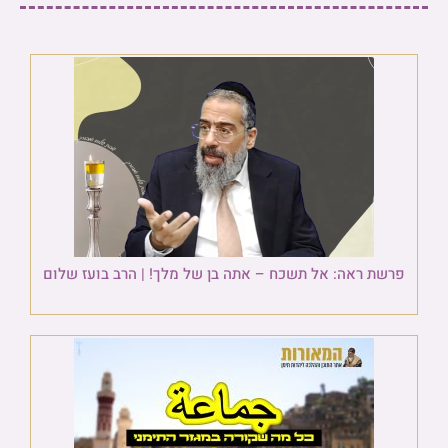
פרשת ראה: אל תשכח – אתה בן של מלך! | הרב בועז שלום