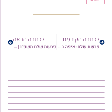
לכתבה הקודמת
לכתבה הבאה
פרשת שלח: איפה באמת מתחילה הנפילה • איך תבוסתנות הופכת לכפירה | הרב שי עטרי
פרשת שלח תשפ"ו | שיחתו השבועית של הרב יחיאל נדב