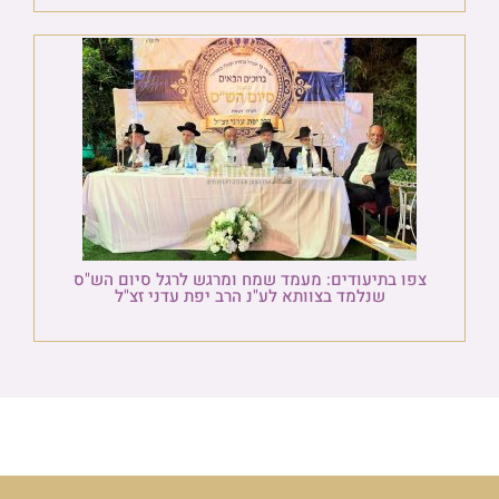
צפו בתיעודים: מעמד שמח ומרגש לרגל סיום הש"ס
שנלמד בצוותא לע"נ הרב יפת עדני זצ"ל