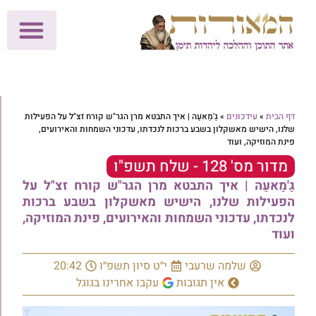
לתרומות >>
מכון הוצאה לאור
הפעילות שלנו
עלוני שבת
בית הוראה
חנות המאור
דף הבית
»
עידכונים
»
גַ'מַאעַה | איך התבטא מרן הגר"ש קורח זצ"ל על הפעילות
שלנו, הישיש מאשקלון בשבע ברכות לנכדתו, עדכוני השמחות והאירועים,
פינת המוזיקה, ועוד
מדור מס' 128 - שלח תשפ"ו
גַ'מַאעַה | איך התבטא מרן הגר"ש קורח זצ"ל על
הפעילות שלנו, הישיש מאשקלון בשבע ברכות
לנכדתו, עדכוני השמחות והאירועים, פינת המוזיקה,
ועוד
שלמה שרעבי
י״ט סיון תשפ״ו
20:42
אין תגובות
עקבו אחרינו בגוגל