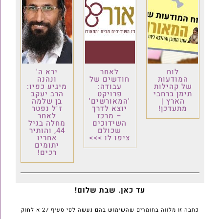
לוח
לאחר
ירא ה'
המודעות
חודשים של
ונהנה
של קהילות
עבודה:
מיגיע כפיו:
תימן ברחבי
פרויקט
הרב יעקב
הארץ |
'המאורשים'
בן שלמה
מתעדכן!
יוצא לדרך
ז"ל נפטר
– מרכז
לאחר
השידוכים
מחלה בגיל
שכולם
44, והותיר
ציפו לו >>>
אחריו
יתומים
רכים!
עד כאן. שבת שלום!
כתבה זו מלווה בחומרים שהשימוש בהם נעשה לפי סעיף 27-א לחוק