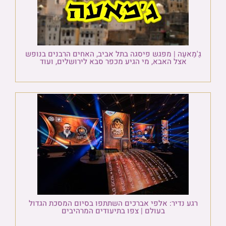
גַ'מַאעַה | מפגש פיסגה בתל אביב, האחים הרבנים בנופש
אצל האבא, מי הגיע מכפר סבא לירושלים, ועוד
רגע נדיר: אלפי אברכים השתתפו בסיום המסכת הגדול
בעולם | צפו בתיעודים המרהיבים