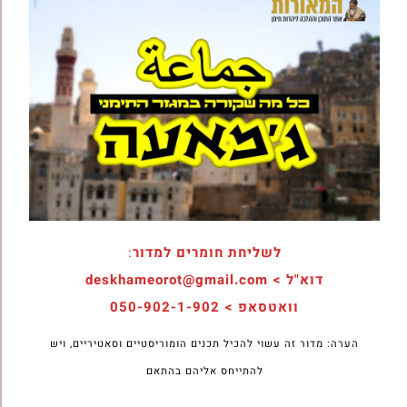
לשליחת חומרים למדור
:
דוא"ל > deskhameorot@gmail.com
וואטסאפ > 050-902-1-902
הערה: מדור זה עשוי להכיל תכנים הומוריסטיים וסאטיריים, ויש
להתייחס אליהם בהתאם