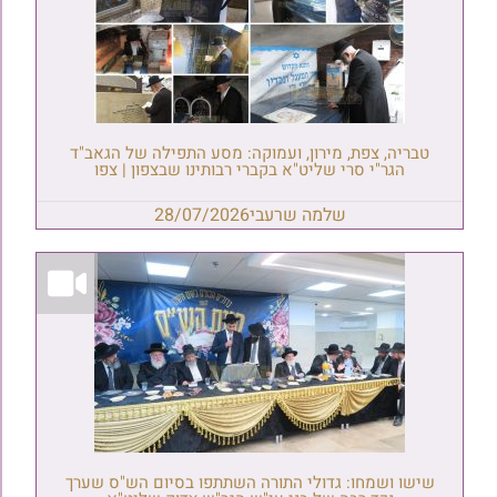
טבריה, צפת, מירון, ועמוקה: מסע התפילה של הגאב"ד
הגר"י סרי שליט"א בקברי רבותינו שבצפון | צפו
שלמה שרעבי
28/07/2026
שישו ושמחו: גדולי התורה השתתפו בסיום הש"ס שערך