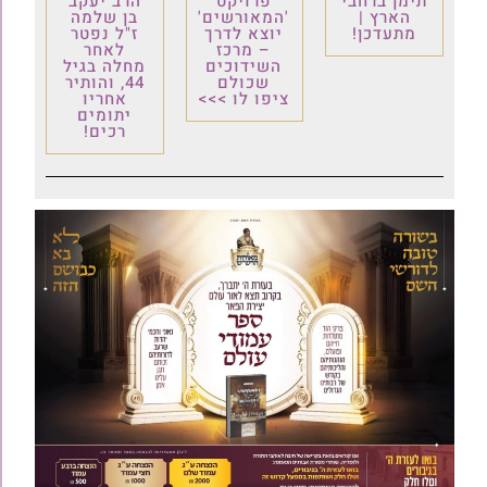
תימן ברחבי
פרויקט
הרב יעקב
הארץ |
'המאורשים'
בן שלמה
מתעדכן!
יוצא לדרך
ז"ל נפטר
– מרכז
לאחר
השידוכים
מחלה בגיל
שכולם
44, והותיר
ציפו לו >>>
אחריו
יתומים
רכים!