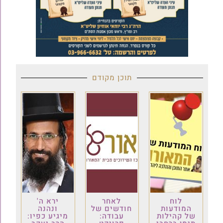
תוכן מקודם
לוח
לאחר
ירא ה'
המודעות
חודשים של
ונהנה
של קהילות
עבודה:
מיגיע כפיו: