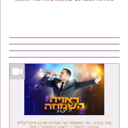
שיר בכורה: זמר החתונות ישי שפירא מגיש סינגל־קליפ
אנרגטי במיוחד – "ראויה השמחה" | צפו!