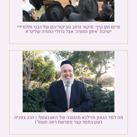
סיום זמן קיץ: סיקור נרחב מביקוריהם של רבני ותלמידי
ישיבת 'איתן התורה' אצל גדולי התורה שליט"א
מה למד הגאון מוילנא מהגובה של האצבעות? | הרב צפניה
רענן במסר קצר מפרשת ראה תשפ"ו