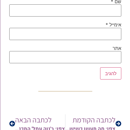
שם
*
אימייל
*
אתר
לכתבה הקודמת
לכתבה הבאה
צפו: מה תעשו כשיש קילוף בתפילין, איך מניחים רש"י ור"ת ביחד, ועוד | מומחי הסת"ם בסרטונים מרתקים >>>
צפו: ב'נוה עמל' התכנסו לעצרת חיזוק לזכרו ולע"נ של רב השכונה, הגה"צ רבי יחיאל ג'רפי זצ"ל