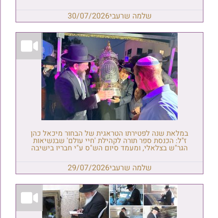
שלמה שרעבי
30/07/2026
במלאת שנה לפטירתו הטראגית של הבחור מיכאל כהן
ז"ל: הכנסת ספר תורה לקהילת 'חיי עולם' שבנשיאות
הגר"ש בצלאלי, ומעמד סיום הש"ס ע"י חבריו בישיבה
שלמה שרעבי
29/07/2026