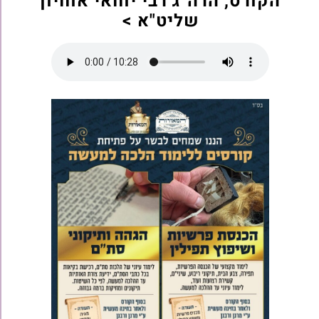
הקורס, הרה"ג רבי יוחאי אוחיון
שליט"א >