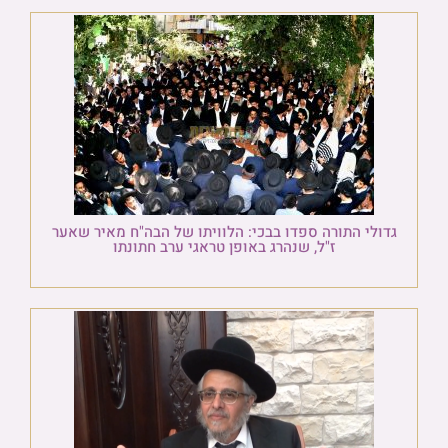
גדולי התורה ספדו בבכי: הלוויתו של הבה"ח מאיר שאער
ז"ל, שנהרג באופן טראגי ערב חתונתו