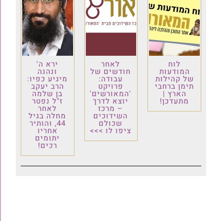
לוח
לאחר
ירא ה'
המודעות
חודשים של
ונהנה
של קהילות
עבודה:
מיגיע כפיו:
תימן ברחבי
פרויקט
הרב יעקב
הארץ |
'המאורשים'
בן שלמה
מתעדכן!
יוצא לדרך
ז"ל נפטר
– מרכז
לאחר
השידוכים
מחלה בגיל
שכולם
44, והותיר
ציפו לו >>>
אחריו
יתומים
רכים!