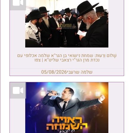
שָׁלוֹם וְרֵעוּת: שמחת נישואי בן הגר"א שלמה אכלופי עם
נכדת מרן הגר"י רצאבי שליט"א | צפו
שלמה שרעבי
05/08/2026