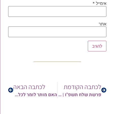
אימייל
*
אתר
לכתבה הקודמת
לכתבה הבאה
פרשת שלח תשפ"ו | שיחתו השבועית של הרב יחיאל נדב
האם מותר לומר לכלב מאולף להדליק אור בשבת? | הרב אברהם אבידר