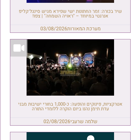
שיר בכורה: זמר החתונות ישי שפירא מגיש סינגל־קליפ
אנרגטי במיוחד – "ראויה השמחה" | צפו!
מערכת המאורות
03/08/2026
אטרקציות, פינוקים והופעה: כ-1,000 בחורי ישיבות מבני
עדת תימן נהנו ביום הוקרה ללומדי התורה
שלמה שרעבי
02/08/2026