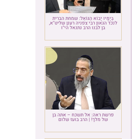
בְּיָמָיו יָבוֹא הַגּוֹאֵל: שמחת הברית
לנכד הגאון רבי צפניה רענן שליט"א,
בן לבנו הרב נתנאל הי"ו
פרשת ראה: אל תשכח – אתה בן
של מלך! | הרב בועז שלום