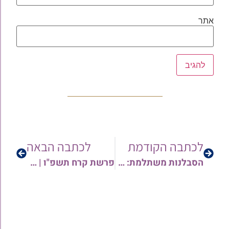
אתר
לכתבה הקודמת
לכתבה הבאה
הסבלנות משתלמת: בזכות מי יצא שמואל הנביא? | הרב צפניה רענן במסר קצר מפרשת קורח (תשפ"ו)
פרשת קרח תשפ"ו | שיחתו השבועית של הרב יחיאל נדב