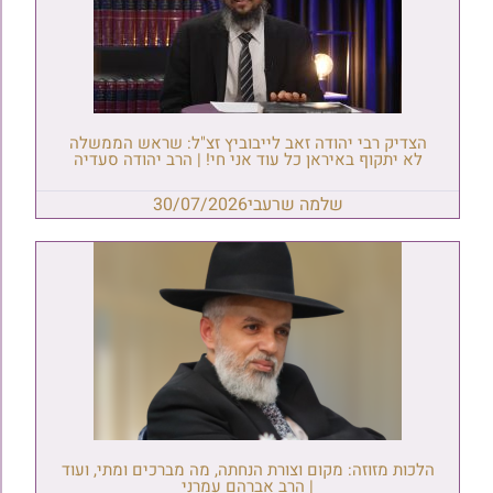
הצדיק רבי יהודה זאב לייבוביץ זצ"ל: שראש הממשלה
לא יתקוף באיראן כל עוד אני חי! | הרב יהודה סעדיה
שלמה שרעבי
30/07/2026
הלכות מזוזה: מקום וצורת הנחתה, מה מברכים ומתי, ועוד
| הרב אברהם עמרני