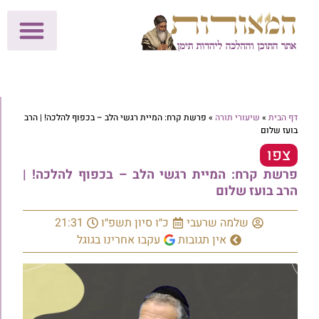
לתרומות >>
מכון הוצאה לאור
הפעילות שלנו
עלוני שבת
בית הוראה
חנות המאור
דף הבית
»
שיעורי תורה
»
פרשת קרח: המיית רגשי הלב – בכפוף להלכה! | הרב
בועז שלום
צפו
פרשת קרח: המיית רגשי הלב – בכפוף להלכה! |
הרב בועז שלום
שלמה שרעבי
כ״ו סיון תשפ״ו
21:31
אין תגובות
עקבו אחרינו בגוגל