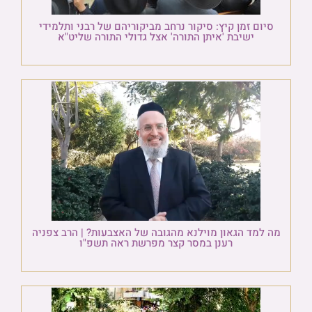
סיום זמן קיץ: סיקור נרחב מביקוריהם של רבני ותלמידי
ישיבת 'איתן התורה' אצל גדולי התורה שליט"א
מה למד הגאון מוילנא מהגובה של האצבעות? | הרב צפניה
רענן במסר קצר מפרשת ראה תשפ"ו