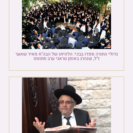
גדולי התורה ספדו בבכי: הלוויתו של הבה"ח מאיר שאער
ז"ל, שנהרג באופן טראגי ערב חתונתו