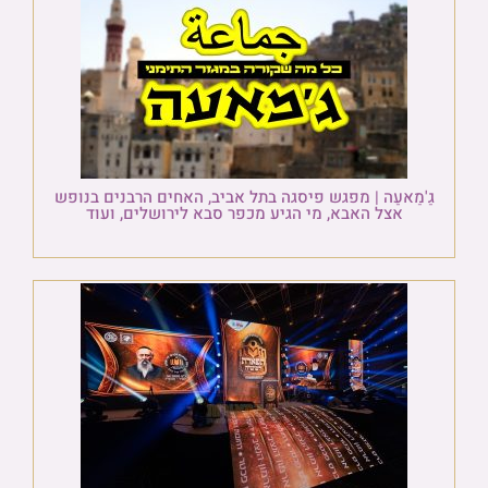
גַ'מַאעַה | מפגש פיסגה בתל אביב, האחים הרבנים בנופש
אצל האבא, מי הגיע מכפר סבא לירושלים, ועוד