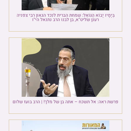
בְּיָמָיו יָבוֹא הַגּוֹאֵל: שמחת הברית לנכד הגאון רבי צפניה
רענן שליט"א, בן לבנו הרב נתנאל הי"ו
פרשת ראה: אל תשכח – אתה בן של מלך! | הרב בועז שלום