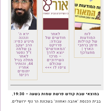
לוח
לאחר
ירא ה'
המודעות
חודשים של
ונהנה
של קהילות
עבודה:
מיגיע כפיו:
תימן ברחבי
פרויקט
הרב יעקב
הארץ |
'המאורשים'
בן שלמה
מתעדכן!
יוצא לדרך
ז"ל נפטר
– מרכז
לאחר
השידוכים
מחלה בגיל
שכולם
44, והותיר
ציפו לו >>>
אחריו
יתומים
רכים!
במוצאי שבת קודש פרשת שמות בשעה – 19:30
,
בבית הכנסת 'אהבה ואחווה' בשכונת הר נוף ירושלים.