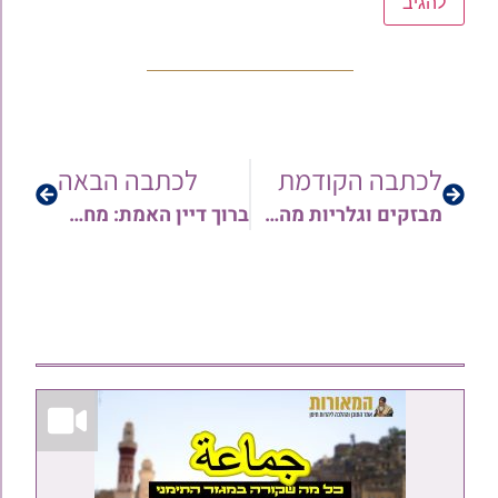
לכתבה הקודמת
לכתבה הבאה
מבזקים וגלריות מהשבוע החולף: העליה לציונו של מרן הגר"ע בסיס זצ"ל | אירוסי נכדת הגר"נ זכריהו שליט"א | מרן הגר"ש מחפוד שליט"א בהילולת כיסא רחמים ועוד…
ברוך דיין האמת: מחשובי קהילת יהדות תימן – הרב יהודה שאקי זצ"ל חלה בקורונה ונפטר