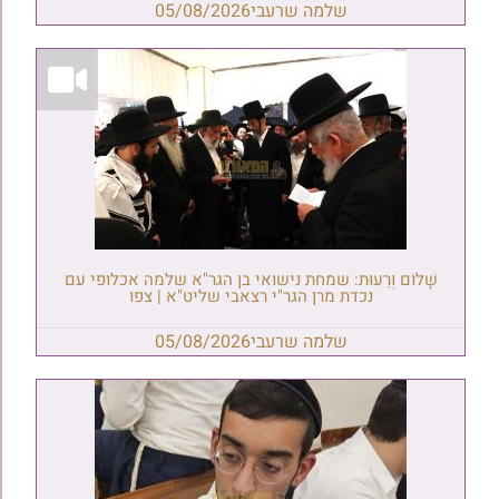
שלמה שרעבי
05/08/2026
שָׁלוֹם וְרֵעוּת: שמחת נישואי בן הגר"א שלמה אכלופי עם
נכדת מרן הגר"י רצאבי שליט"א | צפו
שלמה שרעבי
05/08/2026