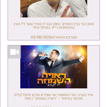
אסון כבד בבין הזמנים: החתן הבה"ח מאיר שער ז"ל נהרג
בהתהפכות רייזר במהלך טיול
מערכת המאורות
03/08/2026
שיר בכורה: זמר החתונות ישי שפירא מגיש סינגל־קליפ
אנרגטי במיוחד – "ראויה השמחה" | צפו!