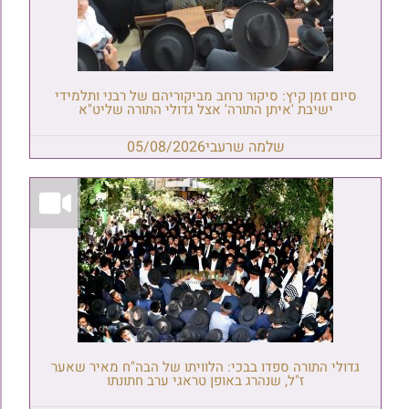
סיום זמן קיץ: סיקור נרחב מביקוריהם של רבני ותלמידי
ישיבת 'איתן התורה' אצל גדולי התורה שליט"א
שלמה שרעבי
05/08/2026
גדולי התורה ספדו בבכי: הלוויתו של הבה"ח מאיר שאער
ז"ל, שנהרג באופן טראגי ערב חתונתו