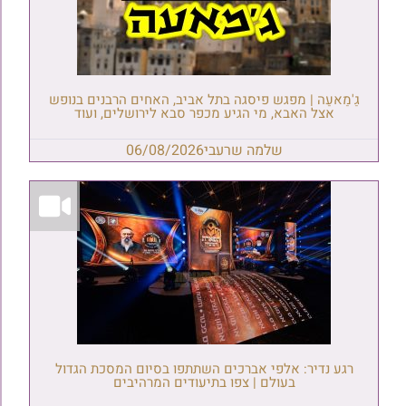
גַ'מַאעַה | מפגש פיסגה בתל אביב, האחים הרבנים בנופש
אצל האבא, מי הגיע מכפר סבא לירושלים, ועוד
שלמה שרעבי
06/08/2026
רגע נדיר: אלפי אברכים השתתפו בסיום המסכת הגדול
בעולם | צפו בתיעודים המרהיבים