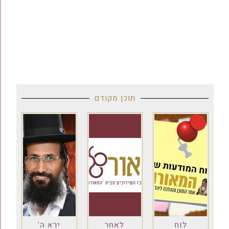
תוכן מקודם
לוח
לאחר
ירא ה'