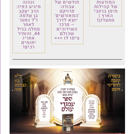
המודעות
חודשים של
ונהנה
של קהילות
עבודה:
מיגיע כפיו:
תימן ברחבי
פרויקט
הרב יעקב
הארץ |
'המאורשים'
בן שלמה
מתעדכן!
יוצא לדרך
ז"ל נפטר
– מרכז
לאחר
השידוכים
מחלה בגיל
שכולם
44, והותיר
ציפו לו >>>
אחריו
יתומים
רכים!