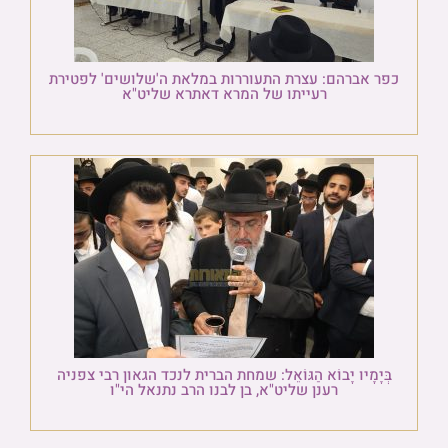
כפר אברהם: עצרת התעוררות במלאת ה'שלושים' לפטירת
רעייתו של המרא דאתרא שליט"א
בְּיָמָיו יָבוֹא הַגּוֹאֵל: שמחת הברית לנכד הגאון רבי צפניה
רענן שליט"א, בן לבנו הרב נתנאל הי"ו