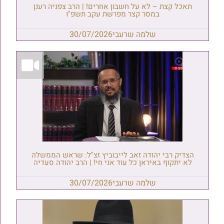
תאכל קצת – לא על חשבון אחרים! | הרב צפניה רענן
במסר קצר מפרשת עקב תשפ"ו
שלמה שרעבי
30/07/2026
הצדיק רבי יהודה זאב לייבוביץ זצ"ל: שראש הממשלה
לא יתקוף באיראן כל עוד אני חי! | הרב יהודה סעדיה
שלמה שרעבי
30/07/2026