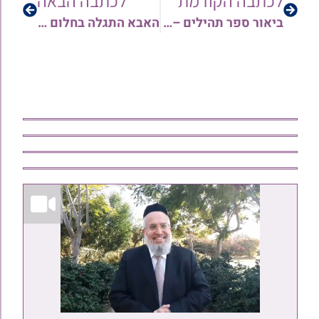
לכתבה הקודמת
לכתבה הבאה
ביאור ספר תהילים – פרקים י"ט-כ"א | הרב יורם סרי
האבא התגלה בחלום מצמרר: "אני נמצא בהיכל של אור החיים הקדוש!" | הרב יהודה סעדיה