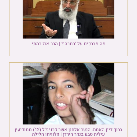
מה מברכים על 'במבה'? | הרב ארז רמתי
ברוך דיין האמת: הנער אלחנן אשר קרני ז"ל (12) ממודיעין
עילית טבע בנהר הירדן | הלוויתו הלילה