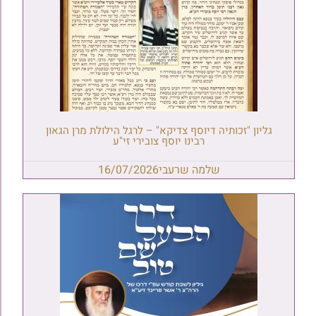
גליון "זכותיה דיוסף צדיקא" – לרגל הילולת מרן הגאון
רבינו יוסף צובירי זי"ע
שלמה שרעבי
16/07/2026