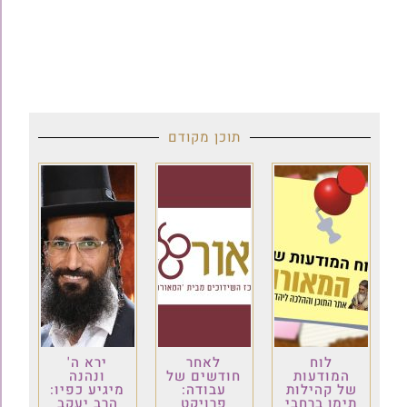
תוכן מקודם
לוח
לאחר
ירא ה'
המודעות
חודשים של
ונהנה
של קהילות
עבודה:
מיגיע כפיו:
תימן ברחבי
פרויקט
הרב יעקב