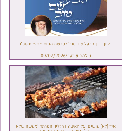
גליון 'דרך הבעל שם טוב' לפרשת מטות-מסעי תשפ"ו
שלמה שרעבי
09/07/2026
איך [לא] עושים 'על האש'? | הגליון המרתק 'מעשה שלא
היה' מאת הרב אביעד מעטוף