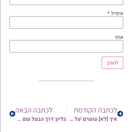
אימייל
*
אתר
לכתבה הקודמת
לכתבה הבאה
איך [לא] עושים 'על האש'? | הגליון המרתק 'מעשה שלא היה' מאת הרב אביעד מעטוף
גליון 'דרך הבעל שם טוב' לפרשת מטות-מסעי תשפ"ו