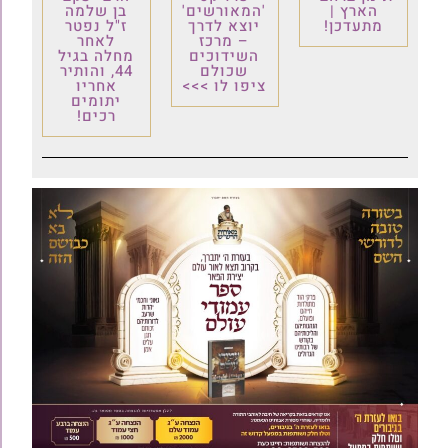
הארץ |
'המאורשים'
בן שלמה
מתעדכן!
יוצא לדרך
ז"ל נפטר
– מרכז
לאחר
השידוכים
מחלה בגיל
שכולם
44, והותיר
ציפו לו >>>
אחריו
יתומים
רכים!