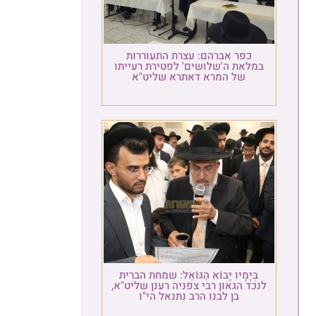
כפר אברהם: עצרת התעוררות
במלאת ה'שלושים' לפטירת רעייתו
של המרא דאתרא שליט"א
בְּיָמָיו יָבוֹא הַגּוֹאֵל: שמחת הברית
לנכד הגאון רבי צפניה רענן שליט"א,
בן לבנו הרב נתנאל הי"ו