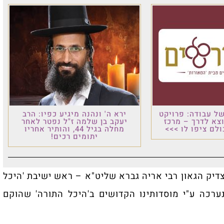
ל עבודה: פרויקט
ירא ה' ונהנה מיגיע כפיו: הרב
וצא לדרך – מרכז
יעקב בן שלמה ז"ל נפטר לאחר
לם ציפו לו >>>
מחלה בגיל 44, והותיר אחריו
יתומים רכים!
צדיק הגאון רבי אריה גברא שליט"א – ראש ישיבת 'היכל
רכה ע"י מוסדותינו הקדושים ב'היכל התורה' שהוקם