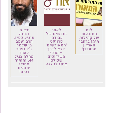
לוח
לאחר
ירא ה'
המודעות
חודשים של
ונהנה
של קהילות
עבודה:
מיגיע כפיו:
תימן ברחבי
פרויקט
הרב יעקב
הארץ |
'המאורשים'
בן שלמה
מתעדכן!
יוצא לדרך
ז"ל נפטר
– מרכז
לאחר
השידוכים
מחלה בגיל
שכולם
44, והותיר
ציפו לו >>>
אחריו
יתומים
רכים!