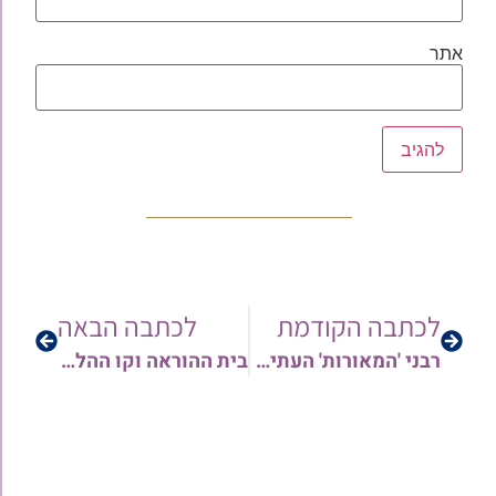
אתר
לכתבה הקודמת
לכתבה הבאה
רבני 'המאורות' העתירו בתפילה על ציונו של הצדיק מעג'ור זי"ע וערכו סעודה לרגל ההילולא | תיעוד מרהיב
בית ההוראה וקו ההלכה 'המאורות' מגיש: לוח דיני "בֵּין הַמְּצָרִים" בבהירות ובתמציתיות | שתפו!