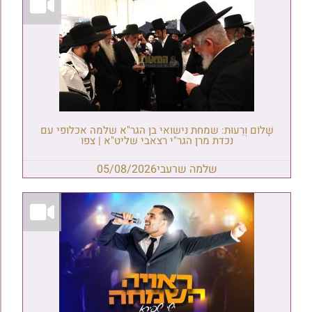
שָׁלוֹם וְרֵעוּת: שמחת נישואי בן הגר"א שלמה אכלופי עם
נכדת מרן הגר"י רצאבי שליט"א | צפו
שלמה שרעבי
05/08/2026