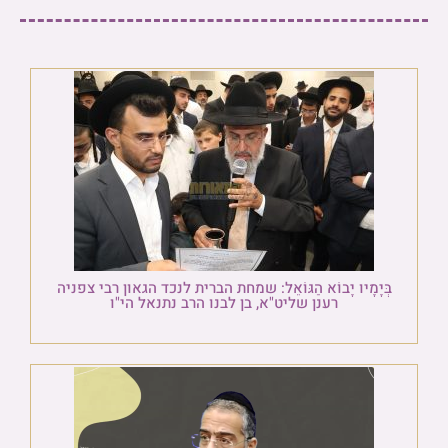
בְּיָמָיו יָבוֹא הַגּוֹאֵל: שמחת הברית לנכד הגאון רבי צפניה
רענן שליט"א, בן לבנו הרב נתנאל הי"ו