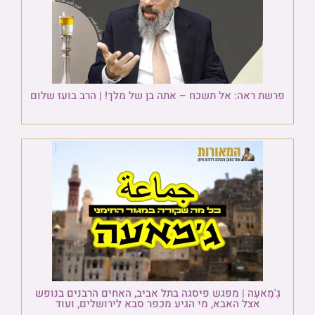
פרשת ראה: אל תשכח – אתה בן של מלך! | הרב בועז שלום
גַ'מַאעַה | מפגש פיסגה בתל אביב, האחים הרבנים בנופש
אצל האבא, מי הגיע מכפר סבא לירושלים, ועוד