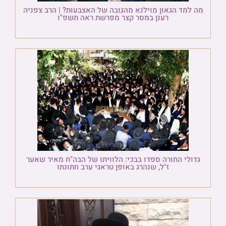
מה למד הגאון מוילנא מהגובה של האצבעות? | הרב צפניה
רענן במסר קצר מפרשת ראה תשפ"ו
גדולי התורה ספדו בבכי: הלוויתו של הבה"ח מאיר שאער
ז"ל, שנהרג באופן טראגי ערב חתונתו