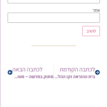
אתר
לכתבה הקודמת
לכתבה הבאה
בית ההוראה וקו ההלכה 'המאורות' מגיש: לוח דיני "בֵּין הַמְּצָרִים" בבהירות ובתמציתיות | שתפו!
מתוק בפרשה – מטות תשפ"ו: פתאום אוהבים את המנהיג | הרב אורן צדוק