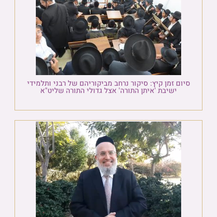
סיום זמן קיץ: סיקור נרחב מביקוריהם של רבני ותלמידי
ישיבת 'איתן התורה' אצל גדולי התורה שליט"א