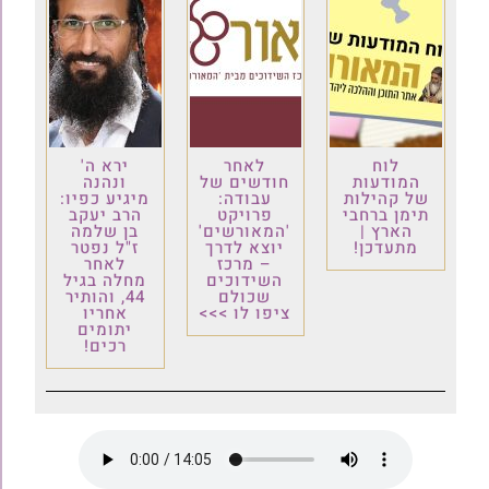
לוח
לאחר
ירא ה'
המודעות
חודשים של
ונהנה
של קהילות
עבודה:
מיגיע כפיו:
תימן ברחבי
פרויקט
הרב יעקב
הארץ |
'המאורשים'
בן שלמה
מתעדכן!
יוצא לדרך
ז"ל נפטר
– מרכז
לאחר
השידוכים
מחלה בגיל
שכולם
44, והותיר
ציפו לו >>>
אחריו
יתומים
רכים!