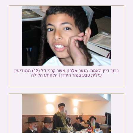
ברוך דיין האמת: הנער אלחנן אשר קרני ז"ל (12) ממודיעין
עילית טבע בנהר הירדן | הלוויתו הלילה