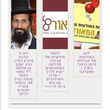
לוח
לאחר
ירא ה'
המודעות
חודשים של
ונהנה
של קהילות
עבודה:
מיגיע כפיו:
תימן ברחבי
פרויקט
הרב יעקב
הארץ |
'המאורשים'
בן שלמה
מתעדכן!
יוצא לדרך
ז"ל נפטר
– מרכז
לאחר
השידוכים
מחלה בגיל
שכולם
44, והותיר
ציפו לו >>>
אחריו
יתומים
רכים!