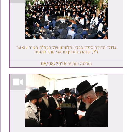
גדולי התורה ספדו בבכי: הלוויתו של הבה"ח מאיר שאער
ז"ל, שנהרג באופן טראגי ערב חתונתו
שלמה שרעבי
05/08/2026