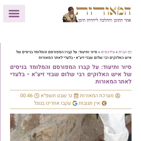
לתרומות >>
מכון הוצאה לאור
הפעילות שלנו
עלוני שבת
בית הוראה
חנות המאור
דף הבית
»
עידכונים
»
סיור ותיעוד: על קברו המפורסם והמלומד בניסים של
איש האלוקים רבי שלום שבזי זיע"א • בלעדי לאתר המאורות
סיור ותיעוד: על קברו המפורסם והמלומד בניסים
של איש האלוקים רבי שלום שבזי זיע"א • בלעדי
לאתר המאורות
מערכת המאורות
ט׳ שבט תשפ״א
00:46
אין תגובות
עקבו אחרינו בגוגל