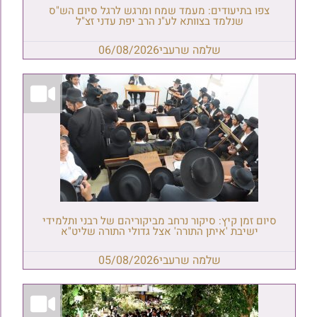
צפו בתיעודים: מעמד שמח ומרגש לרגל סיום הש"ס
שנלמד בצוותא לע"נ הרב יפת עדני זצ"ל
שלמה שרעבי
06/08/2026
סיום זמן קיץ: סיקור נרחב מביקוריהם של רבני ותלמידי
ישיבת 'איתן התורה' אצל גדולי התורה שליט"א
שלמה שרעבי
05/08/2026