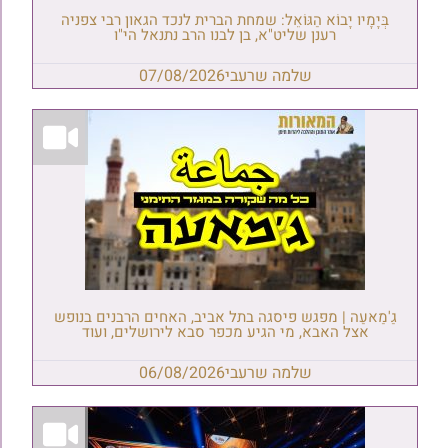
בְּיָמָיו יָבוֹא הַגּוֹאֵל: שמחת הברית לנכד הגאון רבי צפניה
רענן שליט"א, בן לבנו הרב נתנאל הי"ו
שלמה שרעבי
07/08/2026
גַ'מַאעַה | מפגש פיסגה בתל אביב, האחים הרבנים בנופש
אצל האבא, מי הגיע מכפר סבא לירושלים, ועוד
שלמה שרעבי
06/08/2026