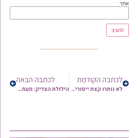
אתר
לכתבה הקודמת
לכתבה הבאה
לא נותרו קצת ייסורים?! סיפור מצמרר על מרן הרש"ש הקדוש זיע"א – ליום ההילולא
הילולת הצדיק: מעמד גדול להילולת הרש"ש הקדוש זיע"א – דברים נרגשים על דמות הענק • צפו והתחברו