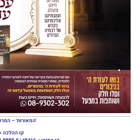
'המאורות' – המרכ
קו ההלכה >