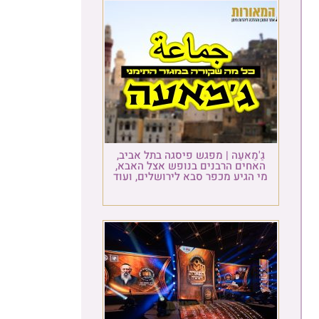
גַ'מַאעַה | מפגש פיסגה בתל אביב,
האחים הרבנים בנופש אצל האבא,
מי הגיע מכפר סבא לירושלים, ועוד