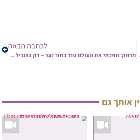
לכתבה הבאה
 הרב ארז רמתי שליט"א
מרתק: הפכתי את העולם עוד בתור נער – רק בשביל לרומם את העדה התימנית | צוואתו של מרן הגאון רבי שלמה קורח זצ"ל • צפו
ין אותך גם