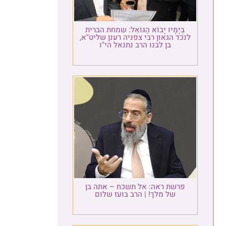
בְּיָמָיו יָבוֹא הַגּוֹאֵל: שמחת הברית
לנכד הגאון רבי צפניה רענן שליט"א,
בן לבנו הרב נתנאל הי"ו
פרשת ראה: אל תשכח – אתה בן
של מלך! | הרב בועז שלום