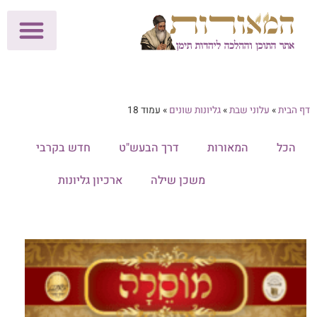
לתרומות >>
מכון הוצאה לאור
הפעילות שלנו
עלוני שבת
בית הוראה
חנות המאור
דף הבית
»
עלוני שבת
»
גליונות שונים
»
עמוד 18
הכל
המאורות
דרך הבעש"ט
חדש בקרבי
גליונות שונים
משכן שילה
ארכיון גליונות