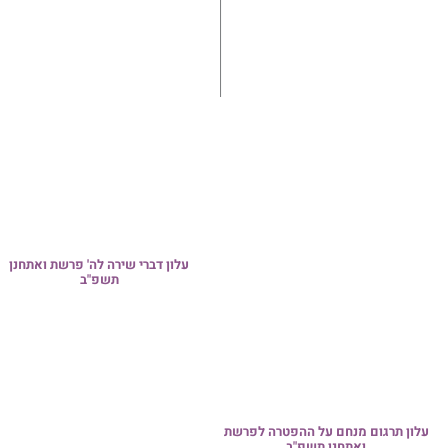
גדולי התורה ספדו בבכי: הלווית
של הבה"ח מאיר שאער ז"ל, שנה
 דברי שירה לה' פרשת ואתחנן
באופן טראגי ערב חתונתו
תשפ"ב