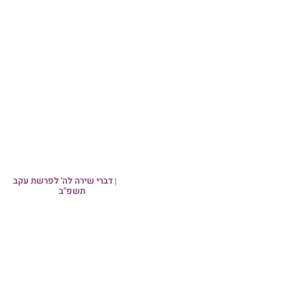
 דברי שירה לה' לפרשת עקב
עלון
תשפ"ב
עלון תרגום מנחם על ההפטרה לפרשת
ואתחנן תשפ"ב