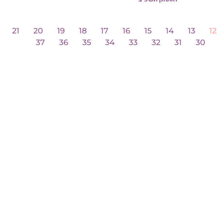
21
20
19
37
36
מדרש הגדול – בראשית פרק ה' 
הרב עמרם קורח
לכל העידכונים
להצטרפות לרשימת
התפוצה של קו המאורו
הרשמה