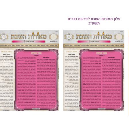
סיום זמן קיץ: סיקור נרחב
מביקוריהם של רבני ותלמידי יש
'איתן התורה' אצל גדולי התורה
שליט"א