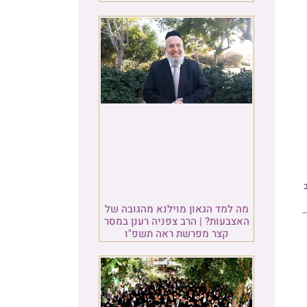
של
סר