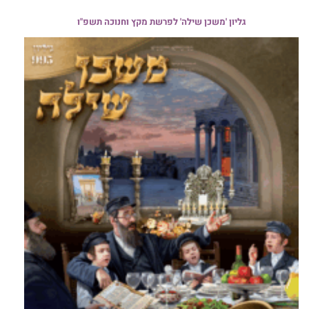
גליון 'משכן שילה' לפרשת מקץ וחנוכה תשפ"ו