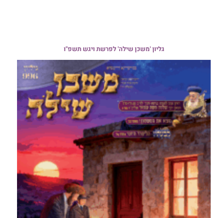
גליון 'משכן שילה' לפרשת ויגש תשפ"ו