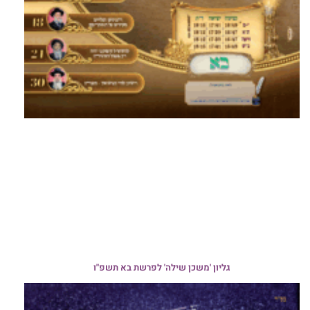
גליון 'משכן שילה' לפרשת בא תשפ"ו