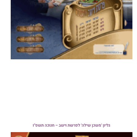
גליון 'משכן שילה' לפרשת וישב – חנוכה תשפ"ו