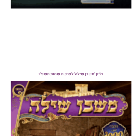
גליון 'משכן שילה' לפרשת שמות תשפ"ו