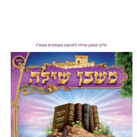
גליון 'משכן שילה' לפרשת משפטים תשפ"ו