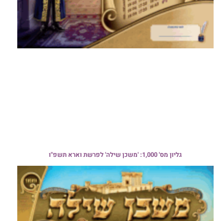
גליון מס' 1,000: 'משכן שילה' לפרשת וארא תשפ"ו