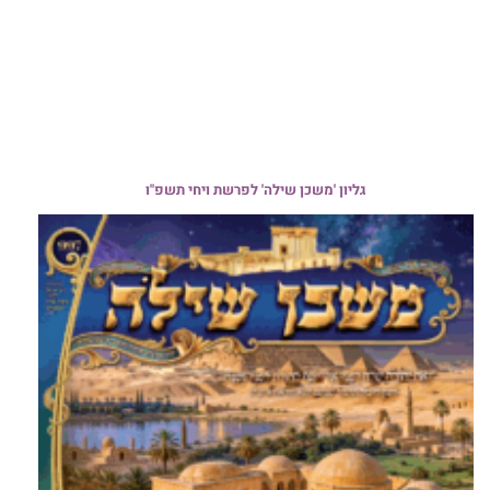
גליון 'משכן שילה' לפרשת ויחי תשפ"ו