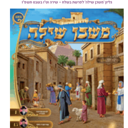
גליון 'משכן שילה' לפרשת בשלח – שירה וט"ו בשבט תשפ"ו