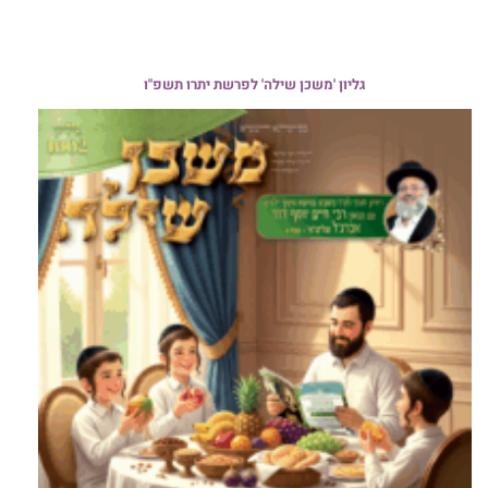
גליון 'משכן שילה' לפרשת יתרו תשפ"ו