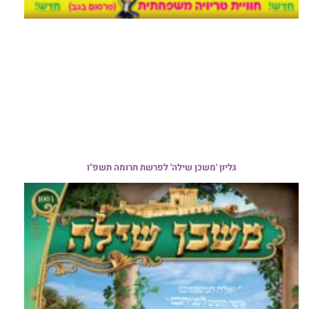
גליון 'משכן שילה' לפרשת תרומה תשפ"ו