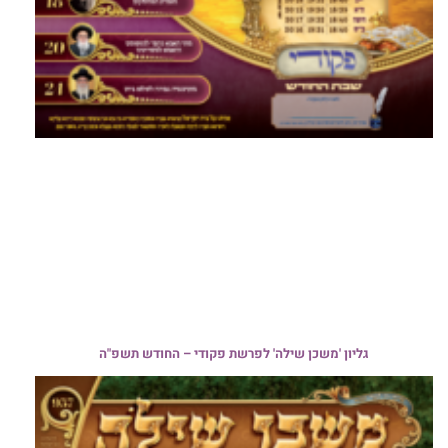
גליון 'משכן שילה' לפרשת פקודי – החודש תשפ"ה