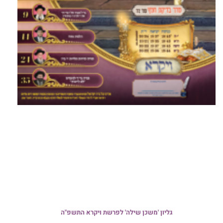
גליון 'משכן שילה' לפרשת ויקרא התשפ"ה