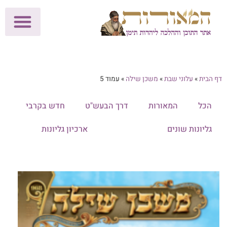
לתרומות >>
מכון הוצאה לאור
הפעילות שלנו
עלוני שבת
בית הוראה
חנות המאור
דף הבית
»
עלוני שבת
»
משכן שילה
»
עמוד 5
הכל
המאורות
דרך הבעש"ט
חדש בקרבי
גליונות שונים
משכן שילה
ארכיון גליונות