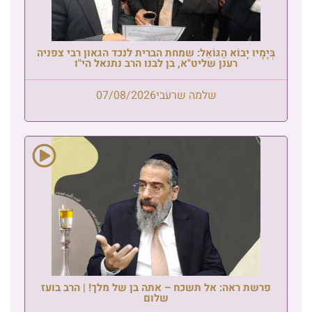
בְּיָמָיו יָבוֹא הַגּוֹאֵל: שמחת הברית לנכד הגאון רבי צפניה
רענן שליט"א, בן לבנו הרב נתנאל הי"ו
שלמה שרעבי
07/08/2026
פרשת ראה: אל תשכח – אתה בן של מלך! | הרב בועז
שלום